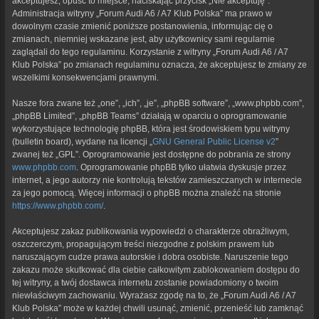
akceptujesz, opuść to miejsce, naciskając przycisk „Nie akceptuję”.
Administracja witryny „Forum Audi A6 / A7 Klub Polska” ma prawo w
dowolnym czasie zmienić poniższe postanowienia, informując cię o
zmianach, niemniej wskazane jest, aby użytkownicy sami regularnie
zaglądali do tego regulaminu. Korzystanie z witryny „Forum Audi A6 / A7
Klub Polska” po zmianach regulaminu oznacza, że akceptujesz te zmiany ze
wszelkimi konsekwencjami prawnymi.
Nasze fora zwane też „one”, „ich”, „je”, „phpBB software”, „www.phpbb.com”,
„phpBB Limited”, „phpBB Teams” działają w oparciu o oprogramowanie
wykorzystujące technologię phpBB, która jest środowiskiem typu witryny
(bulletin board), wydane na licencji „
GNU General Public License v2
”
zwanej też „GPL”. Oprogramowanie jest dostępne do pobrania ze strony
www.phpbb.com
. Oprogramowanie phpBB tylko ułatwia dyskusje przez
internet, a jego autorzy nie kontrolują tekstów zamieszczanych w internecie
za jego pomocą. Więcej informacji o phpBB można znaleźć na stronie
https://www.phpbb.com/
.
Akceptujesz zakaz publikowania wypowiedzi o charakterze obraźliwym,
oszczerczym, propagującym treści niezgodne z polskim prawem lub
naruszającym cudze prawa autorskie i dobra osobiste. Naruszenie tego
zakazu może skutkować dla ciebie całkowitym zablokowaniem dostępu do
tej witryny, a twój dostawca internetu zostanie powiadomiony o twoim
niewłaściwym zachowaniu. Wyrażasz zgodę na to, że „Forum Audi A6 / A7
Klub Polska” może w każdej chwili usunąć, zmienić, przenieść lub zamknąć