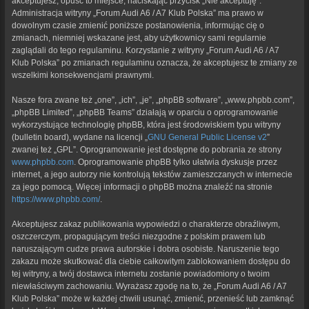
akceptujesz, opuść to miejsce, naciskając przycisk „Nie akceptuję”.
Administracja witryny „Forum Audi A6 / A7 Klub Polska” ma prawo w
dowolnym czasie zmienić poniższe postanowienia, informując cię o
zmianach, niemniej wskazane jest, aby użytkownicy sami regularnie
zaglądali do tego regulaminu. Korzystanie z witryny „Forum Audi A6 / A7
Klub Polska” po zmianach regulaminu oznacza, że akceptujesz te zmiany ze
wszelkimi konsekwencjami prawnymi.
Nasze fora zwane też „one”, „ich”, „je”, „phpBB software”, „www.phpbb.com”,
„phpBB Limited”, „phpBB Teams” działają w oparciu o oprogramowanie
wykorzystujące technologię phpBB, która jest środowiskiem typu witryny
(bulletin board), wydane na licencji „
GNU General Public License v2
”
zwanej też „GPL”. Oprogramowanie jest dostępne do pobrania ze strony
www.phpbb.com
. Oprogramowanie phpBB tylko ułatwia dyskusje przez
internet, a jego autorzy nie kontrolują tekstów zamieszczanych w internecie
za jego pomocą. Więcej informacji o phpBB można znaleźć na stronie
https://www.phpbb.com/
.
Akceptujesz zakaz publikowania wypowiedzi o charakterze obraźliwym,
oszczerczym, propagującym treści niezgodne z polskim prawem lub
naruszającym cudze prawa autorskie i dobra osobiste. Naruszenie tego
zakazu może skutkować dla ciebie całkowitym zablokowaniem dostępu do
tej witryny, a twój dostawca internetu zostanie powiadomiony o twoim
niewłaściwym zachowaniu. Wyrażasz zgodę na to, że „Forum Audi A6 / A7
Klub Polska” może w każdej chwili usunąć, zmienić, przenieść lub zamknąć