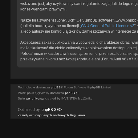
wskazane jest, aby użytkownicy sami regularnie zaglądali do tego reg
konsekwencjami prawnymi.
Nasze fora zwane też „one”, „ich”, „je”, „phpBB software”, „www.phpb
(bulletin board), wydane na licencji „
GNU General Public License v2
” 
a jego autorzy nie kontrolują tekstów zamieszczanych w internecie z
Akceptujesz zakaz publikowania wypowiedzi o charakterze obraźliwym
może skutkować dla ciebie całkowitym zablokowaniem dostępu do tej w
Polska” może w każdej chwili usunąć, zmienić, przenieść lub zamknąć 
przekazywane nikomu bez twojej zgody, ale ani „Forum Audi A6 / A7 K
Technologię dostarcza
phpBB
® Forum Software © phpBB Limited
Polski pakiet językowy dostarcza
phpBB.pl
Style
we_universal
created by INVENTEA & v12mike
Optimized by:
phpBB SEO
Zasady ochrony danych osobowych
Regulamin