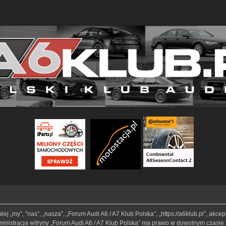
lej „my”, ”nas”, „nasza”, „Forum Audi A6 / A7 Klub Polska”, „https://a6klub.pl”, akc
Administracja witryny „Forum Audi A6 / A7 Klub Polska” ma prawo w dowolnym czasie