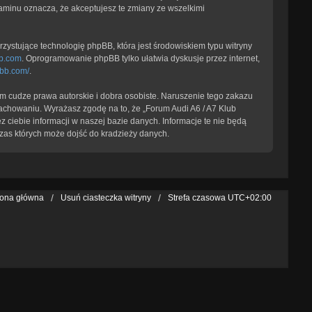
laminu oznacza, że akceptujesz te zmiany ze wszelkimi
zystujące technologię phpBB, która jest środowiskiem typu witryny
b.com
. Oprogramowanie phpBB tylko ułatwia dyskusje przez internet,
pbb.com/
.
 cudze prawa autorskie i dobra osobiste. Naruszenie tego zakazu
achowaniu. Wyrażasz zgodę na to, że „Forum Audi A6 / A7 Klub
 ciebie informacji w naszej bazie danych. Informacje te nie będą
zas których może dojść do kradzieży danych.
rona główna
Usuń ciasteczka witryny
Strefa czasowa
UTC+02:00