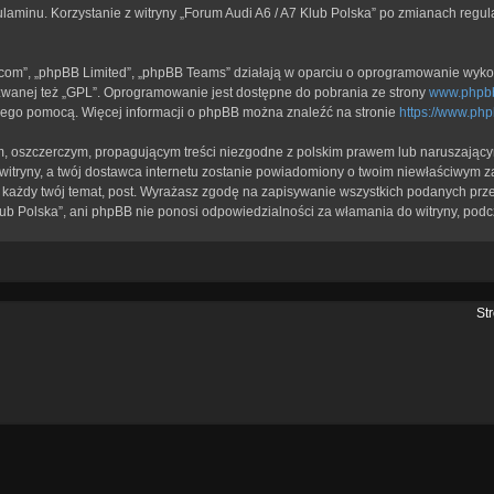
ulaminu. Korzystanie z witryny „Forum Audi A6 / A7 Klub Polska” po zmianach regu
b.com”, „phpBB Limited”, „phpBB Teams” działają w oparciu o oprogramowanie wykor
zwanej też „GPL”. Oprogramowanie jest dostępne do pobrania ze strony
www.phpb
a jego pomocą. Więcej informacji o phpBB można znaleźć na stronie
https://www.ph
, oszczerczym, propagującym treści niezgodne z polskim prawem lub naruszającym
itryny, a twój dostawca internetu zostanie powiadomiony o twoim niewłaściwym z
każdy twój temat, post. Wyrażasz zgodę na zapisywanie wszystkich podanych przez
lub Polska”, ani phpBB nie ponosi odpowiedzialności za włamania do witryny, podc
St