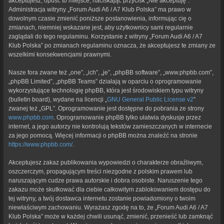
akceptujesz, opuść to miejsce, naciskając przycisk „Nie akceptuję”.
Administracja witryny „Forum Audi A6 / A7 Klub Polska” ma prawo w
dowolnym czasie zmienić poniższe postanowienia, informując cię o
zmianach, niemniej wskazane jest, aby użytkownicy sami regularnie
zaglądali do tego regulaminu. Korzystanie z witryny „Forum Audi A6 / A7
Klub Polska” po zmianach regulaminu oznacza, że akceptujesz te zmiany ze
wszelkimi konsekwencjami prawnymi.
Nasze fora zwane też „one”, „ich”, „je”, „phpBB software”, „www.phpbb.com”,
„phpBB Limited”, „phpBB Teams” działają w oparciu o oprogramowanie
wykorzystujące technologię phpBB, która jest środowiskiem typu witryny
(bulletin board), wydane na licencji „
GNU General Public License v2
”
zwanej też „GPL”. Oprogramowanie jest dostępne do pobrania ze strony
www.phpbb.com
. Oprogramowanie phpBB tylko ułatwia dyskusje przez
internet, a jego autorzy nie kontrolują tekstów zamieszczanych w internecie
za jego pomocą. Więcej informacji o phpBB można znaleźć na stronie
https://www.phpbb.com/
.
Akceptujesz zakaz publikowania wypowiedzi o charakterze obraźliwym,
oszczerczym, propagującym treści niezgodne z polskim prawem lub
naruszającym cudze prawa autorskie i dobra osobiste. Naruszenie tego
zakazu może skutkować dla ciebie całkowitym zablokowaniem dostępu do
tej witryny, a twój dostawca internetu zostanie powiadomiony o twoim
niewłaściwym zachowaniu. Wyrażasz zgodę na to, że „Forum Audi A6 / A7
Klub Polska” może w każdej chwili usunąć, zmienić, przenieść lub zamknąć