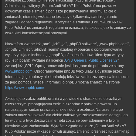
akceptujesz, opuść to miejsce, naciskając przycisk „Nie akceptuję”.
Administracja witryny „Forum Audi A6 / A7 Klub Polska” ma prawo w
dowolnym czasie zmienić poniższe postanowienia, informując cię o
zmianach, niemniej wskazane jest, aby użytkownicy sami regularnie
zaglądali do tego regulaminu. Korzystanie z witryny „Forum Audi A6 / A7
Klub Polska” po zmianach regulaminu oznacza, że akceptujesz te zmiany ze
wszelkimi konsekwencjami prawnymi.
Nasze fora zwane też „one”, „ich”, „je”, „phpBB software”, „www.phpbb.com”,
„phpBB Limited”, „phpBB Teams” działają w oparciu o oprogramowanie
wykorzystujące technologię phpBB, która jest środowiskiem typu witryny
(bulletin board), wydane na licencji „
GNU General Public License v2
”
zwanej też „GPL”. Oprogramowanie jest dostępne do pobrania ze strony
www.phpbb.com
. Oprogramowanie phpBB tylko ułatwia dyskusje przez
internet, a jego autorzy nie kontrolują tekstów zamieszczanych w internecie
za jego pomocą. Więcej informacji o phpBB można znaleźć na stronie
https://www.phpbb.com/
.
Akceptujesz zakaz publikowania wypowiedzi o charakterze obraźliwym,
oszczerczym, propagującym treści niezgodne z polskim prawem lub
naruszającym cudze prawa autorskie i dobra osobiste. Naruszenie tego
zakazu może skutkować dla ciebie całkowitym zablokowaniem dostępu do
tej witryny, a twój dostawca internetu zostanie powiadomiony o twoim
niewłaściwym zachowaniu. Wyrażasz zgodę na to, że „Forum Audi A6 / A7
Klub Polska” może w każdej chwili usunąć, zmienić, przenieść lub zamknąć