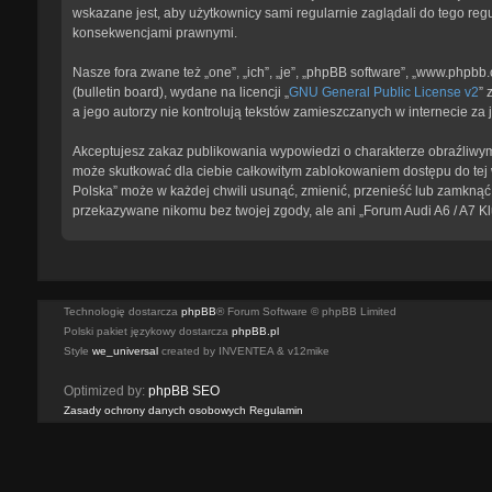
wskazane jest, aby użytkownicy sami regularnie zaglądali do tego reg
konsekwencjami prawnymi.
Nasze fora zwane też „one”, „ich”, „je”, „phpBB software”, „www.phpb
(bulletin board), wydane na licencji „
GNU General Public License v2
” 
a jego autorzy nie kontrolują tekstów zamieszczanych w internecie z
Akceptujesz zakaz publikowania wypowiedzi o charakterze obraźliwym
może skutkować dla ciebie całkowitym zablokowaniem dostępu do tej w
Polska” może w każdej chwili usunąć, zmienić, przenieść lub zamknąć 
przekazywane nikomu bez twojej zgody, ale ani „Forum Audi A6 / A7 K
Technologię dostarcza
phpBB
® Forum Software © phpBB Limited
Polski pakiet językowy dostarcza
phpBB.pl
Style
we_universal
created by INVENTEA & v12mike
Optimized by:
phpBB SEO
Zasady ochrony danych osobowych
Regulamin