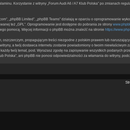
ulaminu. Korzystanie z witryny „Forum Audi A6 / A7 Klub Polska” po zmianach regu
b.com”, „phpBB Limited”, „phpBB Teams” działają w oparciu o oprogramowanie wykor
zwanej też „GPL”. Oprogramowanie jest dostępne do pobrania ze strony
www.phpb
a jego pomocą. Więcej informacji o phpBB można znaleźć na stronie
https://www.ph
, oszczerczym, propagującym treści niezgodne z polskim prawem lub naruszającym
itryny, a twój dostawca internetu zostanie powiadomiony o twoim niewłaściwym z
każdy twój temat, post. Wyrażasz zgodę na zapisywanie wszystkich podanych przez
lub Polska”, ani phpBB nie ponosi odpowiedzialności za włamania do witryny, podc
St