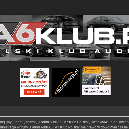
lej „my”, ”nas”, „nasza”, „Forum Audi A6 / A7 Klub Polska”, „https://a6klub.pl”, akc
Administracja witryny „Forum Audi A6 / A7 Klub Polska” ma prawo w dowolnym czasie