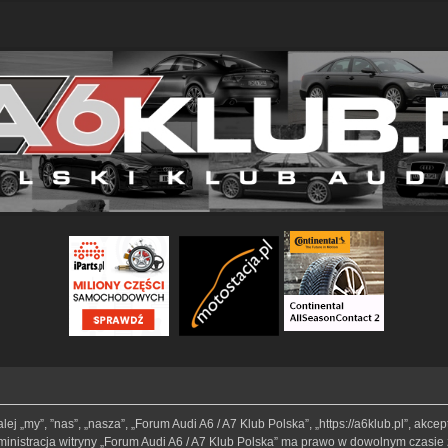
lej „my”, ”nas”, „nasza”, „Forum Audi A6 / A7 Klub Polska”, „https://a6klub.pl”, akc
Administracja witryny „Forum Audi A6 / A7 Klub Polska” ma prawo w dowolnym czasie