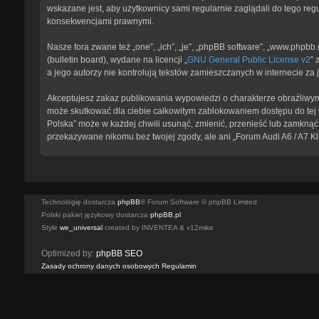
wskazane jest, aby użytkownicy sami regularnie zaglądali do tego reg
konsekwencjami prawnymi.
Nasze fora zwane też „one”, „ich”, „je”, „phpBB software”, „www.phpb
(bulletin board), wydane na licencji „
GNU General Public License v2
” 
a jego autorzy nie kontrolują tekstów zamieszczanych w internecie z
Akceptujesz zakaz publikowania wypowiedzi o charakterze obraźliwym
może skutkować dla ciebie całkowitym zablokowaniem dostępu do tej w
Polska” może w każdej chwili usunąć, zmienić, przenieść lub zamknąć 
przekazywane nikomu bez twojej zgody, ale ani „Forum Audi A6 / A7 K
Technologię dostarcza
phpBB
® Forum Software © phpBB Limited
Polski pakiet językowy dostarcza
phpBB.pl
Style
we_universal
created by INVENTEA & v12mike
Optimized by:
phpBB SEO
Zasady ochrony danych osobowych
Regulamin