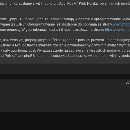
ulaminu. Korzystanie z witryny „Forum Audi A6 / A7 Klub Polska” po zmianach regu
b.com”, „phpBB Limited”, „phpBB Teams” działają w oparciu o oprogramowanie wykor
zwanej też „GPL”. Oprogramowanie jest dostępne do pobrania ze strony
www.phpb
a jego pomocą. Więcej informacji o phpBB można znaleźć na stronie
https://www.ph
, oszczerczym, propagującym treści niezgodne z polskim prawem lub naruszającym
itryny, a twój dostawca internetu zostanie powiadomiony o twoim niewłaściwym z
każdy twój temat, post. Wyrażasz zgodę na zapisywanie wszystkich podanych przez
lub Polska”, ani phpBB nie ponosi odpowiedzialności za włamania do witryny, podc
St