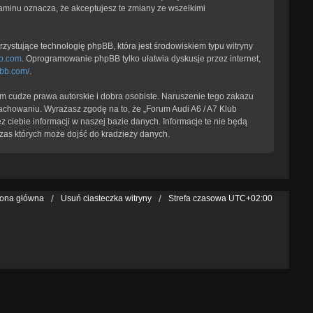
laminu oznacza, że akceptujesz te zmiany ze wszelkimi
zystujące technologię phpBB, która jest środowiskiem typu witryny
b.com
. Oprogramowanie phpBB tylko ułatwia dyskusje przez internet,
pbb.com/
.
 cudze prawa autorskie i dobra osobiste. Naruszenie tego zakazu
achowaniu. Wyrażasz zgodę na to, że „Forum Audi A6 / A7 Klub
 ciebie informacji w naszej bazie danych. Informacje te nie będą
zas których może dojść do kradzieży danych.
rona główna
Usuń ciasteczka witryny
Strefa czasowa
UTC+02:00