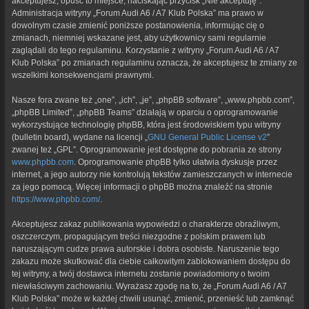
akceptujesz, opuść to miejsce, naciskając przycisk „Nie akceptuję”.
Administracja witryny „Forum Audi A6 / A7 Klub Polska” ma prawo w
dowolnym czasie zmienić poniższe postanowienia, informując cię o
zmianach, niemniej wskazane jest, aby użytkownicy sami regularnie
zaglądali do tego regulaminu. Korzystanie z witryny „Forum Audi A6 / A7
Klub Polska” po zmianach regulaminu oznacza, że akceptujesz te zmiany ze
wszelkimi konsekwencjami prawnymi.
Nasze fora zwane też „one”, „ich”, „je”, „phpBB software”, „www.phpbb.com”,
„phpBB Limited”, „phpBB Teams” działają w oparciu o oprogramowanie
wykorzystujące technologię phpBB, która jest środowiskiem typu witryny
(bulletin board), wydane na licencji „
GNU General Public License v2
”
zwanej też „GPL”. Oprogramowanie jest dostępne do pobrania ze strony
www.phpbb.com
. Oprogramowanie phpBB tylko ułatwia dyskusje przez
internet, a jego autorzy nie kontrolują tekstów zamieszczanych w internecie
za jego pomocą. Więcej informacji o phpBB można znaleźć na stronie
https://www.phpbb.com/
.
Akceptujesz zakaz publikowania wypowiedzi o charakterze obraźliwym,
oszczerczym, propagującym treści niezgodne z polskim prawem lub
naruszającym cudze prawa autorskie i dobra osobiste. Naruszenie tego
zakazu może skutkować dla ciebie całkowitym zablokowaniem dostępu do
tej witryny, a twój dostawca internetu zostanie powiadomiony o twoim
niewłaściwym zachowaniu. Wyrażasz zgodę na to, że „Forum Audi A6 / A7
Klub Polska” może w każdej chwili usunąć, zmienić, przenieść lub zamknąć