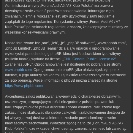
akceptujesz, opuść to miejsce, naciskając przycisk „Nie akceptuję”.
Administracja witryny „Forum Audi A6 / A7 Klub Polska” ma prawo w
dowolnym czasie zmienić poniższe postanowienia, informując cię o
zmianach, niemniej wskazane jest, aby użytkownicy sami regularnie
zaglądali do tego regulaminu. Korzystanie z witryny „Forum Audi A6 / A7
Klub Polska” po zmianach regulaminu oznacza, że akceptujesz te zmiany ze
wszelkimi konsekwencjami prawnymi.
Nasze fora zwane też „one”, „ich”, „je”, „phpBB software”, „www.phpbb.com”,
„phpBB Limited”, „phpBB Teams” działają w oparciu o oprogramowanie
wykorzystujące technologię phpBB, która jest środowiskiem typu witryny
(bulletin board), wydane na licencji „
GNU General Public License v2
”
zwanej też „GPL”. Oprogramowanie jest dostępne do pobrania ze strony
www.phpbb.com
. Oprogramowanie phpBB tylko ułatwia dyskusje przez
internet, a jego autorzy nie kontrolują tekstów zamieszczanych w internecie
za jego pomocą. Więcej informacji o phpBB można znaleźć na stronie
https://www.phpbb.com/
.
Akceptujesz zakaz publikowania wypowiedzi o charakterze obraźliwym,
oszczerczym, propagującym treści niezgodne z polskim prawem lub
naruszającym cudze prawa autorskie i dobra osobiste. Naruszenie tego
zakazu może skutkować dla ciebie całkowitym zablokowaniem dostępu do
tej witryny, a twój dostawca internetu zostanie powiadomiony o twoim
niewłaściwym zachowaniu. Wyrażasz zgodę na to, że „Forum Audi A6 / A7
Klub Polska” może w każdej chwili usunąć, zmienić, przenieść lub zamknąć