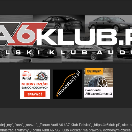
lej „my”, ”nas”, „nasza”, „Forum Audi A6 / A7 Klub Polska”, „https://a6klub.pl”, akc
Administracja witryny „Forum Audi A6 / A7 Klub Polska” ma prawo w dowolnym czasie