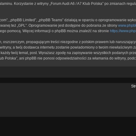
ulaminu. Korzystanie z witryny „Forum Audi A6 / A7 Klub Polska” po zmianach regu
b.com”, „phpBB Limited”, „phpBB Teams” działają w oparciu o oprogramowanie wykor
zwanej też „GPL”. Oprogramowanie jest dostępne do pobrania ze strony
www.phpb
a jego pomocą. Więcej informacji o phpBB można znaleźć na stronie
https://www.ph
, oszczerczym, propagującym treści niezgodne z polskim prawem lub naruszającym
itryny, a twój dostawca internetu zostanie powiadomiony o twoim niewłaściwym z
każdy twój temat, post. Wyrażasz zgodę na zapisywanie wszystkich podanych przez
lub Polska”, ani phpBB nie ponosi odpowiedzialności za włamania do witryny, podc
St