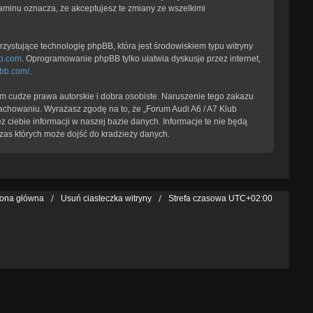
laminu oznacza, że akceptujesz te zmiany ze wszelkimi
zystujące technologię phpBB, która jest środowiskiem typu witryny
b.com
. Oprogramowanie phpBB tylko ułatwia dyskusje przez internet,
pbb.com/
.
 cudze prawa autorskie i dobra osobiste. Naruszenie tego zakazu
achowaniu. Wyrażasz zgodę na to, że „Forum Audi A6 / A7 Klub
 ciebie informacji w naszej bazie danych. Informacje te nie będą
zas których może dojść do kradzieży danych.
rona główna
Usuń ciasteczka witryny
Strefa czasowa
UTC+02:00