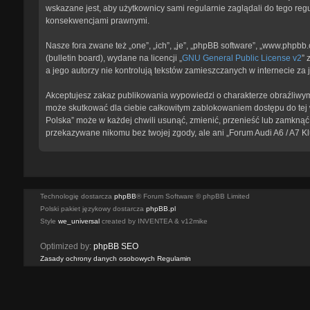
wskazane jest, aby użytkownicy sami regularnie zaglądali do tego reg
konsekwencjami prawnymi.
Nasze fora zwane też „one”, „ich”, „je”, „phpBB software”, „www.phpb
(bulletin board), wydane na licencji „
GNU General Public License v2
” 
a jego autorzy nie kontrolują tekstów zamieszczanych w internecie z
Akceptujesz zakaz publikowania wypowiedzi o charakterze obraźliwym
może skutkować dla ciebie całkowitym zablokowaniem dostępu do tej w
Polska” może w każdej chwili usunąć, zmienić, przenieść lub zamknąć 
przekazywane nikomu bez twojej zgody, ale ani „Forum Audi A6 / A7 K
Technologię dostarcza
phpBB
® Forum Software © phpBB Limited
Polski pakiet językowy dostarcza
phpBB.pl
Style
we_universal
created by INVENTEA & v12mike
Optimized by:
phpBB SEO
Zasady ochrony danych osobowych
Regulamin