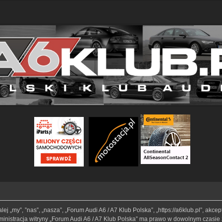
lej „my”, ”nas”, „nasza”, „Forum Audi A6 / A7 Klub Polska”, „https://a6klub.pl”, akc
Administracja witryny „Forum Audi A6 / A7 Klub Polska” ma prawo w dowolnym czasie