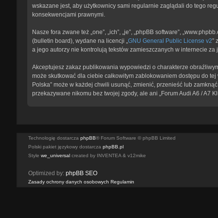
wskazane jest, aby użytkownicy sami regularnie zaglądali do tego reg
konsekwencjami prawnymi.
Nasze fora zwane też „one”, „ich”, „je”, „phpBB software”, „www.phpb
(bulletin board), wydane na licencji „
GNU General Public License v2
” 
a jego autorzy nie kontrolują tekstów zamieszczanych w internecie z
Akceptujesz zakaz publikowania wypowiedzi o charakterze obraźliwym
może skutkować dla ciebie całkowitym zablokowaniem dostępu do tej w
Polska” może w każdej chwili usunąć, zmienić, przenieść lub zamknąć 
przekazywane nikomu bez twojej zgody, ale ani „Forum Audi A6 / A7 K
Technologię dostarcza
phpBB
® Forum Software © phpBB Limited
Polski pakiet językowy dostarcza
phpBB.pl
Style
we_universal
created by INVENTEA & v12mike
Optimized by:
phpBB SEO
Zasady ochrony danych osobowych
Regulamin