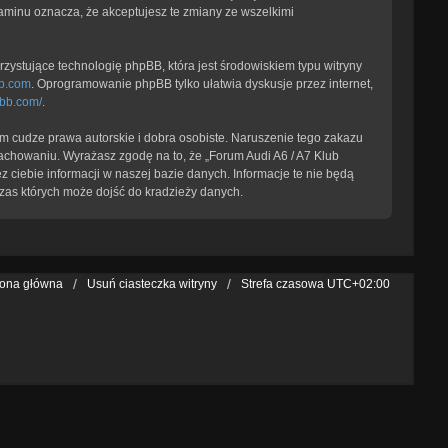
laminu oznacza, że akceptujesz te zmiany ze wszelkimi
zystujące technologię phpBB, która jest środowiskiem typu witryny
b.com
. Oprogramowanie phpBB tylko ułatwia dyskusje przez internet,
pbb.com/
.
 cudze prawa autorskie i dobra osobiste. Naruszenie tego zakazu
achowaniu. Wyrażasz zgodę na to, że „Forum Audi A6 / A7 Klub
 ciebie informacji w naszej bazie danych. Informacje te nie będą
zas których może dojść do kradzieży danych.
rona główna
Usuń ciasteczka witryny
Strefa czasowa
UTC+02:00