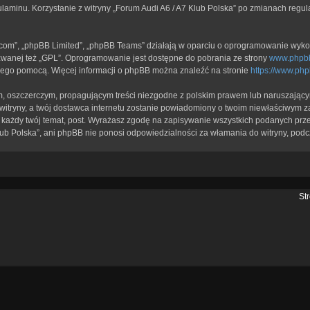
ulaminu. Korzystanie z witryny „Forum Audi A6 / A7 Klub Polska” po zmianach regu
b.com”, „phpBB Limited”, „phpBB Teams” działają w oparciu o oprogramowanie wykor
zwanej też „GPL”. Oprogramowanie jest dostępne do pobrania ze strony
www.phpb
a jego pomocą. Więcej informacji o phpBB można znaleźć na stronie
https://www.ph
, oszczerczym, propagującym treści niezgodne z polskim prawem lub naruszającym
itryny, a twój dostawca internetu zostanie powiadomiony o twoim niewłaściwym z
każdy twój temat, post. Wyrażasz zgodę na zapisywanie wszystkich podanych przez
lub Polska”, ani phpBB nie ponosi odpowiedzialności za włamania do witryny, podc
St