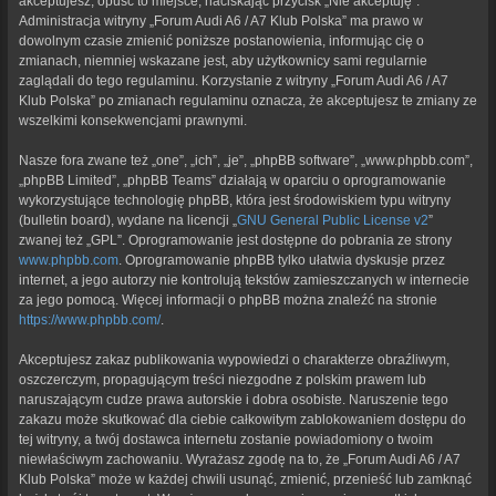
akceptujesz, opuść to miejsce, naciskając przycisk „Nie akceptuję”.
Administracja witryny „Forum Audi A6 / A7 Klub Polska” ma prawo w
dowolnym czasie zmienić poniższe postanowienia, informując cię o
zmianach, niemniej wskazane jest, aby użytkownicy sami regularnie
zaglądali do tego regulaminu. Korzystanie z witryny „Forum Audi A6 / A7
Klub Polska” po zmianach regulaminu oznacza, że akceptujesz te zmiany ze
wszelkimi konsekwencjami prawnymi.
Nasze fora zwane też „one”, „ich”, „je”, „phpBB software”, „www.phpbb.com”,
„phpBB Limited”, „phpBB Teams” działają w oparciu o oprogramowanie
wykorzystujące technologię phpBB, która jest środowiskiem typu witryny
(bulletin board), wydane na licencji „
GNU General Public License v2
”
zwanej też „GPL”. Oprogramowanie jest dostępne do pobrania ze strony
www.phpbb.com
. Oprogramowanie phpBB tylko ułatwia dyskusje przez
internet, a jego autorzy nie kontrolują tekstów zamieszczanych w internecie
za jego pomocą. Więcej informacji o phpBB można znaleźć na stronie
https://www.phpbb.com/
.
Akceptujesz zakaz publikowania wypowiedzi o charakterze obraźliwym,
oszczerczym, propagującym treści niezgodne z polskim prawem lub
naruszającym cudze prawa autorskie i dobra osobiste. Naruszenie tego
zakazu może skutkować dla ciebie całkowitym zablokowaniem dostępu do
tej witryny, a twój dostawca internetu zostanie powiadomiony o twoim
niewłaściwym zachowaniu. Wyrażasz zgodę na to, że „Forum Audi A6 / A7
Klub Polska” może w każdej chwili usunąć, zmienić, przenieść lub zamknąć