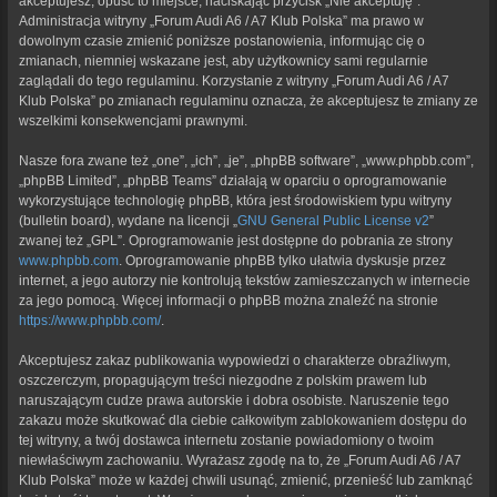
akceptujesz, opuść to miejsce, naciskając przycisk „Nie akceptuję”.
Administracja witryny „Forum Audi A6 / A7 Klub Polska” ma prawo w
dowolnym czasie zmienić poniższe postanowienia, informując cię o
zmianach, niemniej wskazane jest, aby użytkownicy sami regularnie
zaglądali do tego regulaminu. Korzystanie z witryny „Forum Audi A6 / A7
Klub Polska” po zmianach regulaminu oznacza, że akceptujesz te zmiany ze
wszelkimi konsekwencjami prawnymi.
Nasze fora zwane też „one”, „ich”, „je”, „phpBB software”, „www.phpbb.com”,
„phpBB Limited”, „phpBB Teams” działają w oparciu o oprogramowanie
wykorzystujące technologię phpBB, która jest środowiskiem typu witryny
(bulletin board), wydane na licencji „
GNU General Public License v2
”
zwanej też „GPL”. Oprogramowanie jest dostępne do pobrania ze strony
www.phpbb.com
. Oprogramowanie phpBB tylko ułatwia dyskusje przez
internet, a jego autorzy nie kontrolują tekstów zamieszczanych w internecie
za jego pomocą. Więcej informacji o phpBB można znaleźć na stronie
https://www.phpbb.com/
.
Akceptujesz zakaz publikowania wypowiedzi o charakterze obraźliwym,
oszczerczym, propagującym treści niezgodne z polskim prawem lub
naruszającym cudze prawa autorskie i dobra osobiste. Naruszenie tego
zakazu może skutkować dla ciebie całkowitym zablokowaniem dostępu do
tej witryny, a twój dostawca internetu zostanie powiadomiony o twoim
niewłaściwym zachowaniu. Wyrażasz zgodę na to, że „Forum Audi A6 / A7
Klub Polska” może w każdej chwili usunąć, zmienić, przenieść lub zamknąć