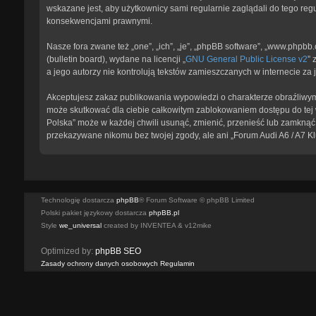
wskazane jest, aby użytkownicy sami regularnie zaglądali do tego reg
konsekwencjami prawnymi.
Nasze fora zwane też „one”, „ich”, „je”, „phpBB software”, „www.phpb
(bulletin board), wydane na licencji „
GNU General Public License v2
” 
a jego autorzy nie kontrolują tekstów zamieszczanych w internecie z
Akceptujesz zakaz publikowania wypowiedzi o charakterze obraźliwym
może skutkować dla ciebie całkowitym zablokowaniem dostępu do tej w
Polska” może w każdej chwili usunąć, zmienić, przenieść lub zamknąć 
przekazywane nikomu bez twojej zgody, ale ani „Forum Audi A6 / A7 K
Technologię dostarcza
phpBB
® Forum Software © phpBB Limited
Polski pakiet językowy dostarcza
phpBB.pl
Style
we_universal
created by INVENTEA & v12mike
Optimized by:
phpBB SEO
Zasady ochrony danych osobowych
Regulamin