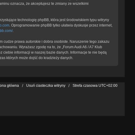
laminu oznacza, że akceptujesz te zmiany ze wszelkimi
zystujące technologię phpBB, która jest środowiskiem typu witryny
b.com
. Oprogramowanie phpBB tylko ułatwia dyskusje przez internet,
pbb.com/
.
 cudze prawa autorskie i dobra osobiste. Naruszenie tego zakazu
achowaniu. Wyrażasz zgodę na to, że „Forum Audi A6 / A7 Klub
 ciebie informacji w naszej bazie danych. Informacje te nie będą
zas których może dojść do kradzieży danych.
rona główna
Usuń ciasteczka witryny
Strefa czasowa
UTC+02:00