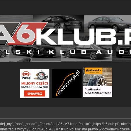
lej „my”, ”nas”, „nasza”, „Forum Audi A6 / A7 Klub Polska”, „https://a6klub.pl”, akc
Administracja witryny „Forum Audi A6 / A7 Klub Polska” ma prawo w dowolnym czasie