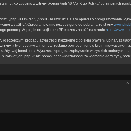
ulaminu. Korzystanie z witryny „Forum Audi A6 / A7 Klub Polska” po zmianach regu
b.com”, „phpBB Limited”, „phpBB Teams” działają w oparciu o oprogramowanie wykor
zwanej też „GPL”. Oprogramowanie jest dostępne do pobrania ze strony
www.phpb
a jego pomocą. Więcej informacji o phpBB można znaleźć na stronie
https://www.ph
, oszczerczym, propagującym treści niezgodne z polskim prawem lub naruszającym
itryny, a twój dostawca internetu zostanie powiadomiony o twoim niewłaściwym z
każdy twój temat, post. Wyrażasz zgodę na zapisywanie wszystkich podanych przez
lub Polska”, ani phpBB nie ponosi odpowiedzialności za włamania do witryny, podc
St