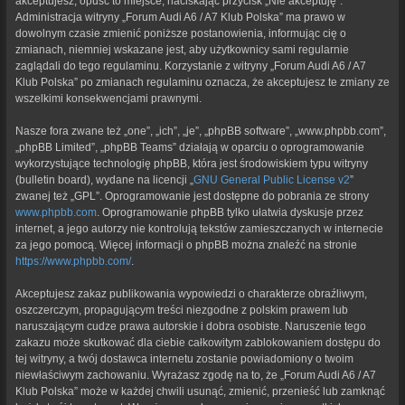
akceptujesz, opuść to miejsce, naciskając przycisk „Nie akceptuję”.
Administracja witryny „Forum Audi A6 / A7 Klub Polska” ma prawo w
dowolnym czasie zmienić poniższe postanowienia, informując cię o
zmianach, niemniej wskazane jest, aby użytkownicy sami regularnie
zaglądali do tego regulaminu. Korzystanie z witryny „Forum Audi A6 / A7
Klub Polska” po zmianach regulaminu oznacza, że akceptujesz te zmiany ze
wszelkimi konsekwencjami prawnymi.
Nasze fora zwane też „one”, „ich”, „je”, „phpBB software”, „www.phpbb.com”,
„phpBB Limited”, „phpBB Teams” działają w oparciu o oprogramowanie
wykorzystujące technologię phpBB, która jest środowiskiem typu witryny
(bulletin board), wydane na licencji „
GNU General Public License v2
”
zwanej też „GPL”. Oprogramowanie jest dostępne do pobrania ze strony
www.phpbb.com
. Oprogramowanie phpBB tylko ułatwia dyskusje przez
internet, a jego autorzy nie kontrolują tekstów zamieszczanych w internecie
za jego pomocą. Więcej informacji o phpBB można znaleźć na stronie
https://www.phpbb.com/
.
Akceptujesz zakaz publikowania wypowiedzi o charakterze obraźliwym,
oszczerczym, propagującym treści niezgodne z polskim prawem lub
naruszającym cudze prawa autorskie i dobra osobiste. Naruszenie tego
zakazu może skutkować dla ciebie całkowitym zablokowaniem dostępu do
tej witryny, a twój dostawca internetu zostanie powiadomiony o twoim
niewłaściwym zachowaniu. Wyrażasz zgodę na to, że „Forum Audi A6 / A7
Klub Polska” może w każdej chwili usunąć, zmienić, przenieść lub zamknąć