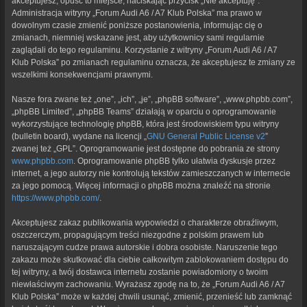
akceptujesz, opuść to miejsce, naciskając przycisk „Nie akceptuję”.
Administracja witryny „Forum Audi A6 / A7 Klub Polska” ma prawo w
dowolnym czasie zmienić poniższe postanowienia, informując cię o
zmianach, niemniej wskazane jest, aby użytkownicy sami regularnie
zaglądali do tego regulaminu. Korzystanie z witryny „Forum Audi A6 / A7
Klub Polska” po zmianach regulaminu oznacza, że akceptujesz te zmiany ze
wszelkimi konsekwencjami prawnymi.
Nasze fora zwane też „one”, „ich”, „je”, „phpBB software”, „www.phpbb.com”,
„phpBB Limited”, „phpBB Teams” działają w oparciu o oprogramowanie
wykorzystujące technologię phpBB, która jest środowiskiem typu witryny
(bulletin board), wydane na licencji „
GNU General Public License v2
”
zwanej też „GPL”. Oprogramowanie jest dostępne do pobrania ze strony
www.phpbb.com
. Oprogramowanie phpBB tylko ułatwia dyskusje przez
internet, a jego autorzy nie kontrolują tekstów zamieszczanych w internecie
za jego pomocą. Więcej informacji o phpBB można znaleźć na stronie
https://www.phpbb.com/
.
Akceptujesz zakaz publikowania wypowiedzi o charakterze obraźliwym,
oszczerczym, propagującym treści niezgodne z polskim prawem lub
naruszającym cudze prawa autorskie i dobra osobiste. Naruszenie tego
zakazu może skutkować dla ciebie całkowitym zablokowaniem dostępu do
tej witryny, a twój dostawca internetu zostanie powiadomiony o twoim
niewłaściwym zachowaniu. Wyrażasz zgodę na to, że „Forum Audi A6 / A7
Klub Polska” może w każdej chwili usunąć, zmienić, przenieść lub zamknąć