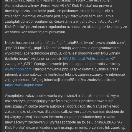
akceptujesz, opuść to miejsce, naciskając przycisk „Nie akceptuję”.
Administracja witryny „Forum Audi A6 / A7 Klub Polska” ma prawo w
dowolnym czasie zmienić poniższe postanowienia, informując cię o
zmianach, niemniej wskazane jest, aby użytkownicy sami regularnie
zaglądali do tego regulaminu. Korzystanie z witryny „Forum Audi A6 / A7
Klub Polska” po zmianach regulaminu oznacza, że akceptujesz te zmiany ze
wszelkimi konsekwencjami prawnymi.
Nasze fora zwane też „one”, „ich”, „je”, „phpBB software”, „www.phpbb.com”,
„phpBB Limited”, „phpBB Teams” działają w oparciu o oprogramowanie
wykorzystujące technologię phpBB, która jest środowiskiem typu witryny
(bulletin board), wydane na licencji „
GNU General Public License v2
”
zwanej też „GPL”. Oprogramowanie jest dostępne do pobrania ze strony
www.phpbb.com
. Oprogramowanie phpBB tylko ułatwia dyskusje przez
internet, a jego autorzy nie kontrolują tekstów zamieszczanych w internecie
za jego pomocą. Więcej informacji o phpBB można znaleźć na stronie
https://www.phpbb.com/
.
Akceptujesz zakaz publikowania wypowiedzi o charakterze obraźliwym,
oszczerczym, propagującym treści niezgodne z polskim prawem lub
naruszającym cudze prawa autorskie i dobra osobiste. Naruszenie tego
zakazu może skutkować dla ciebie całkowitym zablokowaniem dostępu do
tej witryny, a twój dostawca internetu zostanie powiadomiony o twoim
niewłaściwym zachowaniu. Wyrażasz zgodę na to, że „Forum Audi A6 / A7
Klub Polska” może w każdej chwili usunąć, zmienić, przenieść lub zamknąć