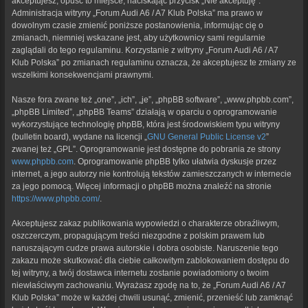
akceptujesz, opuść to miejsce, naciskając przycisk „Nie akceptuję”.
Administracja witryny „Forum Audi A6 / A7 Klub Polska” ma prawo w
dowolnym czasie zmienić poniższe postanowienia, informując cię o
zmianach, niemniej wskazane jest, aby użytkownicy sami regularnie
zaglądali do tego regulaminu. Korzystanie z witryny „Forum Audi A6 / A7
Klub Polska” po zmianach regulaminu oznacza, że akceptujesz te zmiany ze
wszelkimi konsekwencjami prawnymi.
Nasze fora zwane też „one”, „ich”, „je”, „phpBB software”, „www.phpbb.com”,
„phpBB Limited”, „phpBB Teams” działają w oparciu o oprogramowanie
wykorzystujące technologię phpBB, która jest środowiskiem typu witryny
(bulletin board), wydane na licencji „
GNU General Public License v2
”
zwanej też „GPL”. Oprogramowanie jest dostępne do pobrania ze strony
www.phpbb.com
. Oprogramowanie phpBB tylko ułatwia dyskusje przez
internet, a jego autorzy nie kontrolują tekstów zamieszczanych w internecie
za jego pomocą. Więcej informacji o phpBB można znaleźć na stronie
https://www.phpbb.com/
.
Akceptujesz zakaz publikowania wypowiedzi o charakterze obraźliwym,
oszczerczym, propagującym treści niezgodne z polskim prawem lub
naruszającym cudze prawa autorskie i dobra osobiste. Naruszenie tego
zakazu może skutkować dla ciebie całkowitym zablokowaniem dostępu do
tej witryny, a twój dostawca internetu zostanie powiadomiony o twoim
niewłaściwym zachowaniu. Wyrażasz zgodę na to, że „Forum Audi A6 / A7
Klub Polska” może w każdej chwili usunąć, zmienić, przenieść lub zamknąć