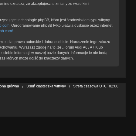
laminu oznacza, że akceptujesz te zmiany ze wszelkimi
zystujące technologię phpBB, która jest środowiskiem typu witryny
b.com
. Oprogramowanie phpBB tylko ułatwia dyskusje przez internet,
pbb.com/
.
 cudze prawa autorskie i dobra osobiste. Naruszenie tego zakazu
achowaniu. Wyrażasz zgodę na to, że „Forum Audi A6 / A7 Klub
 ciebie informacji w naszej bazie danych. Informacje te nie będą
zas których może dojść do kradzieży danych.
rona główna
Usuń ciasteczka witryny
Strefa czasowa
UTC+02:00