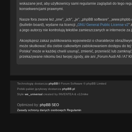
wskazane jest, aby użytkownicy sami regularnie zaglądali do tego reg
konsekwencjami prawnymi.
Nasze fora zwane też „one”, „ich”, „je”, „phpBB software”, „www.phpb
(bulletin board), wydane na licencji „
GNU General Public License v2
” 
a jego autorzy nie kontrolują tekstów zamieszczanych w internecie z
Akceptujesz zakaz publikowania wypowiedzi o charakterze obraźliwym
może skutkować dla ciebie całkowitym zablokowaniem dostępu do tej w
Polska” może w każdej chwili usunąć, zmienić, przenieść lub zamknąć 
przekazywane nikomu bez twojej zgody, ale ani „Forum Audi A6 / A7 K
Technologię dostarcza
phpBB
® Forum Software © phpBB Limited
Polski pakiet językowy dostarcza
phpBB.pl
Style
we_universal
created by INVENTEA & v12mike
Optimized by:
phpBB SEO
Zasady ochrony danych osobowych
Regulamin