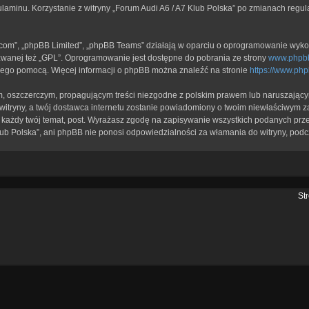
ulaminu. Korzystanie z witryny „Forum Audi A6 / A7 Klub Polska” po zmianach regu
b.com”, „phpBB Limited”, „phpBB Teams” działają w oparciu o oprogramowanie wykor
zwanej też „GPL”. Oprogramowanie jest dostępne do pobrania ze strony
www.phpb
a jego pomocą. Więcej informacji o phpBB można znaleźć na stronie
https://www.ph
, oszczerczym, propagującym treści niezgodne z polskim prawem lub naruszającym
itryny, a twój dostawca internetu zostanie powiadomiony o twoim niewłaściwym z
każdy twój temat, post. Wyrażasz zgodę na zapisywanie wszystkich podanych przez
lub Polska”, ani phpBB nie ponosi odpowiedzialności za włamania do witryny, podc
St