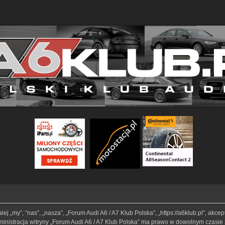
lej „my”, ”nas”, „nasza”, „Forum Audi A6 / A7 Klub Polska”, „https://a6klub.pl”, akc
Administracja witryny „Forum Audi A6 / A7 Klub Polska” ma prawo w dowolnym czasie