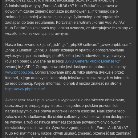
akceptujesz, opuść to miejsce, naciskając przycisk „Nie akceptuję”.
Administracja witryny „Forum Audi A6 / A7 Klub Polska” ma prawo w
dowolnym czasie zmienić poniższe postanowienia, informując cię o
zmianach, niemniej wskazane jest, aby użytkownicy sami regularnie
zaglądali do tego regulaminu. Korzystanie z witryny „Forum Audi A6 / A7
Klub Polska” po zmianach regulaminu oznacza, że akceptujesz te zmiany ze
wszelkimi konsekwencjami prawnymi.
Nasze fora zwane też „one”, „ich”, „je”, „phpBB software”, „www.phpbb.com”,
„phpBB Limited”, „phpBB Teams” działają w oparciu o oprogramowanie
wykorzystujące technologię phpBB, która jest środowiskiem typu witryny
(bulletin board), wydane na licencji „
GNU General Public License v2
”
zwanej też „GPL”. Oprogramowanie jest dostępne do pobrania ze strony
www.phpbb.com
. Oprogramowanie phpBB tylko ułatwia dyskusje przez
internet, a jego autorzy nie kontrolują tekstów zamieszczanych w internecie
za jego pomocą. Więcej informacji o phpBB można znaleźć na stronie
https://www.phpbb.com/
.
Akceptujesz zakaz publikowania wypowiedzi o charakterze obraźliwym,
oszczerczym, propagującym treści niezgodne z polskim prawem lub
naruszającym cudze prawa autorskie i dobra osobiste. Naruszenie tego
zakazu może skutkować dla ciebie całkowitym zablokowaniem dostępu do
tej witryny, a twój dostawca internetu zostanie powiadomiony o twoim
niewłaściwym zachowaniu. Wyrażasz zgodę na to, że „Forum Audi A6 / A7
Klub Polska” może w każdej chwili usunąć, zmienić, przenieść lub zamknąć