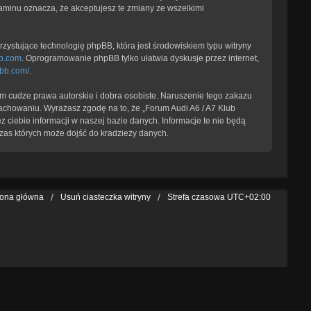
laminu oznacza, że akceptujesz te zmiany ze wszelkimi
zystujące technologię phpBB, która jest środowiskiem typu witryny
b.com
. Oprogramowanie phpBB tylko ułatwia dyskusje przez internet,
pbb.com/
.
 cudze prawa autorskie i dobra osobiste. Naruszenie tego zakazu
achowaniu. Wyrażasz zgodę na to, że „Forum Audi A6 / A7 Klub
 ciebie informacji w naszej bazie danych. Informacje te nie będą
zas których może dojść do kradzieży danych.
rona główna
Usuń ciasteczka witryny
Strefa czasowa
UTC+02:00