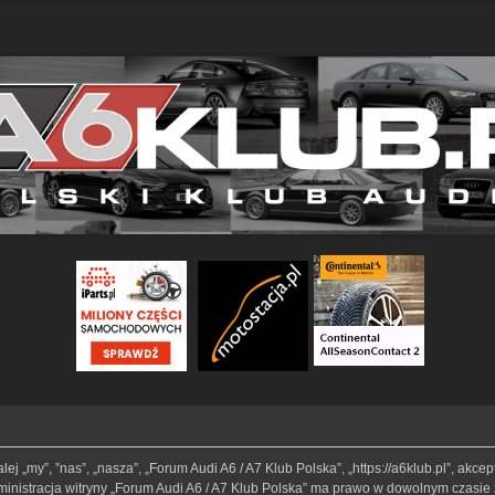
lej „my”, ”nas”, „nasza”, „Forum Audi A6 / A7 Klub Polska”, „https://a6klub.pl”, akc
Administracja witryny „Forum Audi A6 / A7 Klub Polska” ma prawo w dowolnym czasie