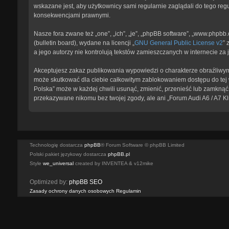
wskazane jest, aby użytkownicy sami regularnie zaglądali do tego reg
konsekwencjami prawnymi.
Nasze fora zwane też „one”, „ich”, „je”, „phpBB software”, „www.phpb
(bulletin board), wydane na licencji „
GNU General Public License v2
” 
a jego autorzy nie kontrolują tekstów zamieszczanych w internecie z
Akceptujesz zakaz publikowania wypowiedzi o charakterze obraźliwym
może skutkować dla ciebie całkowitym zablokowaniem dostępu do tej w
Polska” może w każdej chwili usunąć, zmienić, przenieść lub zamknąć 
przekazywane nikomu bez twojej zgody, ale ani „Forum Audi A6 / A7 K
Technologię dostarcza
phpBB
® Forum Software © phpBB Limited
Polski pakiet językowy dostarcza
phpBB.pl
Style
we_universal
created by INVENTEA & v12mike
Optimized by:
phpBB SEO
Zasady ochrony danych osobowych
Regulamin