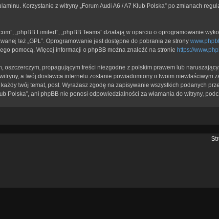
ulaminu. Korzystanie z witryny „Forum Audi A6 / A7 Klub Polska” po zmianach regu
b.com”, „phpBB Limited”, „phpBB Teams” działają w oparciu o oprogramowanie wykor
zwanej też „GPL”. Oprogramowanie jest dostępne do pobrania ze strony
www.phpb
a jego pomocą. Więcej informacji o phpBB można znaleźć na stronie
https://www.ph
, oszczerczym, propagującym treści niezgodne z polskim prawem lub naruszającym
itryny, a twój dostawca internetu zostanie powiadomiony o twoim niewłaściwym z
każdy twój temat, post. Wyrażasz zgodę na zapisywanie wszystkich podanych przez
lub Polska”, ani phpBB nie ponosi odpowiedzialności za włamania do witryny, podc
St