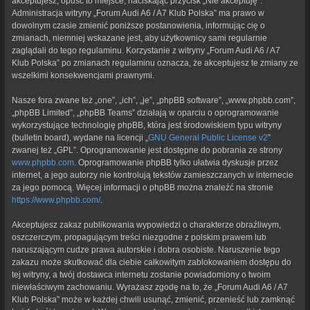
akceptujesz, opuść to miejsce, naciskając przycisk „Nie akceptuję”.
Administracja witryny „Forum Audi A6 / A7 Klub Polska” ma prawo w
dowolnym czasie zmienić poniższe postanowienia, informując cię o
zmianach, niemniej wskazane jest, aby użytkownicy sami regularnie
zaglądali do tego regulaminu. Korzystanie z witryny „Forum Audi A6 / A7
Klub Polska” po zmianach regulaminu oznacza, że akceptujesz te zmiany ze
wszelkimi konsekwencjami prawnymi.
Nasze fora zwane też „one”, „ich”, „je”, „phpBB software”, „www.phpbb.com”,
„phpBB Limited”, „phpBB Teams” działają w oparciu o oprogramowanie
wykorzystujące technologię phpBB, która jest środowiskiem typu witryny
(bulletin board), wydane na licencji „
GNU General Public License v2
”
zwanej też „GPL”. Oprogramowanie jest dostępne do pobrania ze strony
www.phpbb.com
. Oprogramowanie phpBB tylko ułatwia dyskusje przez
internet, a jego autorzy nie kontrolują tekstów zamieszczanych w internecie
za jego pomocą. Więcej informacji o phpBB można znaleźć na stronie
https://www.phpbb.com/
.
Akceptujesz zakaz publikowania wypowiedzi o charakterze obraźliwym,
oszczerczym, propagującym treści niezgodne z polskim prawem lub
naruszającym cudze prawa autorskie i dobra osobiste. Naruszenie tego
zakazu może skutkować dla ciebie całkowitym zablokowaniem dostępu do
tej witryny, a twój dostawca internetu zostanie powiadomiony o twoim
niewłaściwym zachowaniu. Wyrażasz zgodę na to, że „Forum Audi A6 / A7
Klub Polska” może w każdej chwili usunąć, zmienić, przenieść lub zamknąć