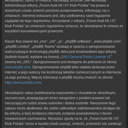
akceptujesz, opuść to miejsce, naciskając przycisk „Nie akceptuję”.
Administracja witryny „Forum Audi A6 / A7 Klub Polska” ma prawo w
dowolnym czasie zmienić poniższe postanowienia, informując cię o
zmianach, niemniej wskazane jest, aby użytkownicy sami regularnie
zaglądali do tego regulaminu. Korzystanie z witryny „Forum Audi A6 / A7
Klub Polska” po zmianach regulaminu oznacza, że akceptujesz te zmiany ze
wszelkimi konsekwencjami prawnymi.
Nasze fora zwane też „one”, „ich”, „je”, „phpBB software”, „www.phpbb.com”,
„phpBB Limited”, „phpBB Teams” działają w oparciu o oprogramowanie
wykorzystujące technologię phpBB, która jest środowiskiem typu witryny
(bulletin board), wydane na licencji „
GNU General Public License v2
”
zwanej też „GPL”. Oprogramowanie jest dostępne do pobrania ze strony
www.phpbb.com
. Oprogramowanie phpBB tylko ułatwia dyskusje przez
internet, a jego autorzy nie kontrolują tekstów zamieszczanych w internecie
za jego pomocą. Więcej informacji o phpBB można znaleźć na stronie
https://www.phpbb.com/
.
Akceptujesz zakaz publikowania wypowiedzi o charakterze obraźliwym,
oszczerczym, propagującym treści niezgodne z polskim prawem lub
naruszającym cudze prawa autorskie i dobra osobiste. Naruszenie tego
zakazu może skutkować dla ciebie całkowitym zablokowaniem dostępu do
tej witryny, a twój dostawca internetu zostanie powiadomiony o twoim
niewłaściwym zachowaniu. Wyrażasz zgodę na to, że „Forum Audi A6 / A7
Klub Polska” może w każdej chwili usunąć, zmienić, przenieść lub zamknąć