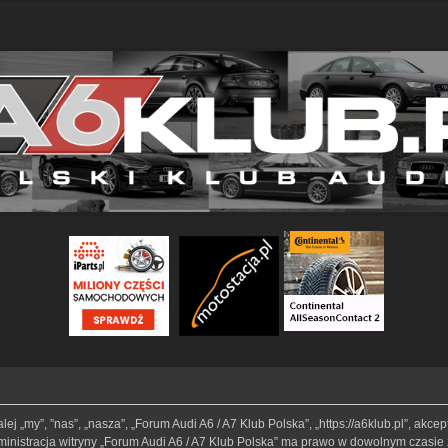
lej „my”, ”nas”, „nasza”, „Forum Audi A6 / A7 Klub Polska”, „https://a6klub.pl”, akc
Administracja witryny „Forum Audi A6 / A7 Klub Polska” ma prawo w dowolnym czasie