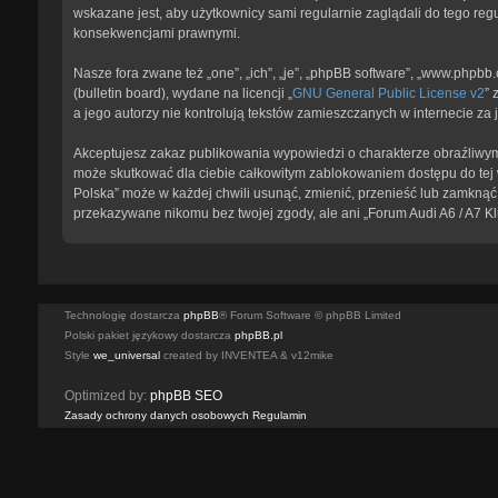
wskazane jest, aby użytkownicy sami regularnie zaglądali do tego reg
konsekwencjami prawnymi.
Nasze fora zwane też „one”, „ich”, „je”, „phpBB software”, „www.phpb
(bulletin board), wydane na licencji „
GNU General Public License v2
” 
a jego autorzy nie kontrolują tekstów zamieszczanych w internecie z
Akceptujesz zakaz publikowania wypowiedzi o charakterze obraźliwym
może skutkować dla ciebie całkowitym zablokowaniem dostępu do tej w
Polska” może w każdej chwili usunąć, zmienić, przenieść lub zamknąć 
przekazywane nikomu bez twojej zgody, ale ani „Forum Audi A6 / A7 K
Technologię dostarcza
phpBB
® Forum Software © phpBB Limited
Polski pakiet językowy dostarcza
phpBB.pl
Style
we_universal
created by INVENTEA & v12mike
Optimized by:
phpBB SEO
Zasady ochrony danych osobowych
Regulamin