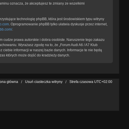
laminu oznacza, że akceptujesz te zmiany ze wszelkimi
zystujące technologię phpBB, która jest środowiskiem typu witryny
b.com
. Oprogramowanie phpBB tylko ułatwia dyskusje przez internet,
pbb.com/
.
 cudze prawa autorskie i dobra osobiste. Naruszenie tego zakazu
achowaniu. Wyrażasz zgodę na to, że „Forum Audi A6 / A7 Klub
 ciebie informacji w naszej bazie danych. Informacje te nie będą
zas których może dojść do kradzieży danych.
rona główna
Usuń ciasteczka witryny
Strefa czasowa
UTC+02:00