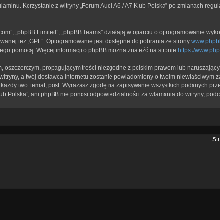
ulaminu. Korzystanie z witryny „Forum Audi A6 / A7 Klub Polska” po zmianach regu
b.com”, „phpBB Limited”, „phpBB Teams” działają w oparciu o oprogramowanie wykor
zwanej też „GPL”. Oprogramowanie jest dostępne do pobrania ze strony
www.phpb
a jego pomocą. Więcej informacji o phpBB można znaleźć na stronie
https://www.ph
, oszczerczym, propagującym treści niezgodne z polskim prawem lub naruszającym
itryny, a twój dostawca internetu zostanie powiadomiony o twoim niewłaściwym z
każdy twój temat, post. Wyrażasz zgodę na zapisywanie wszystkich podanych przez
lub Polska”, ani phpBB nie ponosi odpowiedzialności za włamania do witryny, podc
St