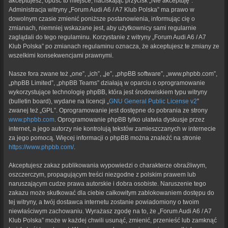
akceptujesz, opuść to miejsce, naciskając przycisk „Nie akceptuję”.
Administracja witryny „Forum Audi A6 / A7 Klub Polska” ma prawo w
dowolnym czasie zmienić poniższe postanowienia, informując cię o
zmianach, niemniej wskazane jest, aby użytkownicy sami regularnie
zaglądali do tego regulaminu. Korzystanie z witryny „Forum Audi A6 / A7
Klub Polska” po zmianach regulaminu oznacza, że akceptujesz te zmiany ze
wszelkimi konsekwencjami prawnymi.
Nasze fora zwane też „one”, „ich”, „je”, „phpBB software”, „www.phpbb.com”,
„phpBB Limited”, „phpBB Teams” działają w oparciu o oprogramowanie
wykorzystujące technologię phpBB, która jest środowiskiem typu witryny
(bulletin board), wydane na licencji „
GNU General Public License v2
”
zwanej też „GPL”. Oprogramowanie jest dostępne do pobrania ze strony
www.phpbb.com
. Oprogramowanie phpBB tylko ułatwia dyskusje przez
internet, a jego autorzy nie kontrolują tekstów zamieszczanych w internecie
za jego pomocą. Więcej informacji o phpBB można znaleźć na stronie
https://www.phpbb.com/
.
Akceptujesz zakaz publikowania wypowiedzi o charakterze obraźliwym,
oszczerczym, propagującym treści niezgodne z polskim prawem lub
naruszającym cudze prawa autorskie i dobra osobiste. Naruszenie tego
zakazu może skutkować dla ciebie całkowitym zablokowaniem dostępu do
tej witryny, a twój dostawca internetu zostanie powiadomiony o twoim
niewłaściwym zachowaniu. Wyrażasz zgodę na to, że „Forum Audi A6 / A7
Klub Polska” może w każdej chwili usunąć, zmienić, przenieść lub zamknąć