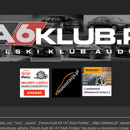
lej „my”, ”nas”, „nasza”, „Forum Audi A6 / A7 Klub Polska”, „https://a6klub.pl”, akc
Administracja witryny „Forum Audi A6 / A7 Klub Polska” ma prawo w dowolnym czasie