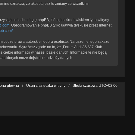
laminu oznacza, że akceptujesz te zmiany ze wszelkimi
zystujące technologię phpBB, która jest środowiskiem typu witryny
b.com
. Oprogramowanie phpBB tylko ułatwia dyskusje przez internet,
pbb.com/
.
 cudze prawa autorskie i dobra osobiste. Naruszenie tego zakazu
achowaniu. Wyrażasz zgodę na to, że „Forum Audi A6 / A7 Klub
 ciebie informacji w naszej bazie danych. Informacje te nie będą
zas których może dojść do kradzieży danych.
rona główna
Usuń ciasteczka witryny
Strefa czasowa
UTC+02:00