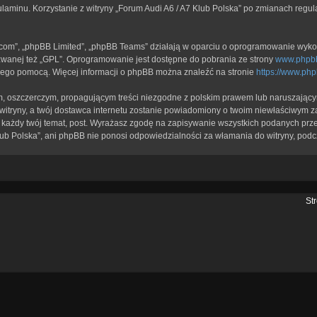
ulaminu. Korzystanie z witryny „Forum Audi A6 / A7 Klub Polska” po zmianach regu
b.com”, „phpBB Limited”, „phpBB Teams” działają w oparciu o oprogramowanie wykor
zwanej też „GPL”. Oprogramowanie jest dostępne do pobrania ze strony
www.phpb
a jego pomocą. Więcej informacji o phpBB można znaleźć na stronie
https://www.ph
, oszczerczym, propagującym treści niezgodne z polskim prawem lub naruszającym
itryny, a twój dostawca internetu zostanie powiadomiony o twoim niewłaściwym z
każdy twój temat, post. Wyrażasz zgodę na zapisywanie wszystkich podanych przez
lub Polska”, ani phpBB nie ponosi odpowiedzialności za włamania do witryny, podc
St