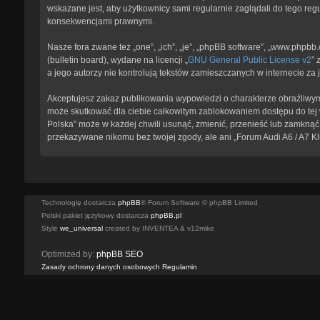
wskazane jest, aby użytkownicy sami regularnie zaglądali do tego reg
konsekwencjami prawnymi.
Nasze fora zwane też „one”, „ich”, „je”, „phpBB software”, „www.phpb
(bulletin board), wydane na licencji „
GNU General Public License v2
” 
a jego autorzy nie kontrolują tekstów zamieszczanych w internecie z
Akceptujesz zakaz publikowania wypowiedzi o charakterze obraźliwym
może skutkować dla ciebie całkowitym zablokowaniem dostępu do tej w
Polska” może w każdej chwili usunąć, zmienić, przenieść lub zamknąć 
przekazywane nikomu bez twojej zgody, ale ani „Forum Audi A6 / A7 K
Technologię dostarcza
phpBB
® Forum Software © phpBB Limited
Polski pakiet językowy dostarcza
phpBB.pl
Style
we_universal
created by INVENTEA & v12mike
Optimized by:
phpBB SEO
Zasady ochrony danych osobowych
Regulamin