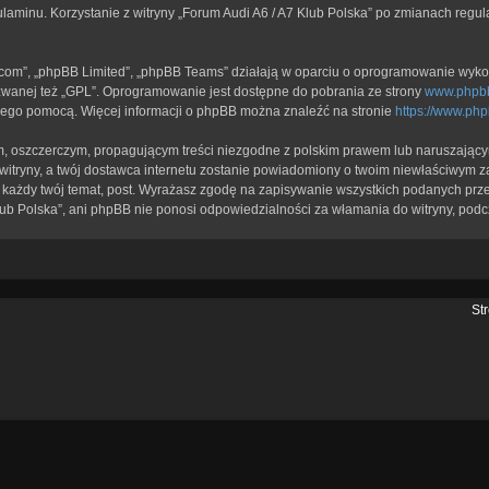
ulaminu. Korzystanie z witryny „Forum Audi A6 / A7 Klub Polska” po zmianach regu
b.com”, „phpBB Limited”, „phpBB Teams” działają w oparciu o oprogramowanie wykor
zwanej też „GPL”. Oprogramowanie jest dostępne do pobrania ze strony
www.phpb
a jego pomocą. Więcej informacji o phpBB można znaleźć na stronie
https://www.ph
, oszczerczym, propagującym treści niezgodne z polskim prawem lub naruszającym
itryny, a twój dostawca internetu zostanie powiadomiony o twoim niewłaściwym z
każdy twój temat, post. Wyrażasz zgodę na zapisywanie wszystkich podanych przez
lub Polska”, ani phpBB nie ponosi odpowiedzialności za włamania do witryny, podc
St