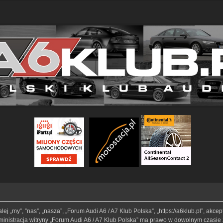
lej „my”, ”nas”, „nasza”, „Forum Audi A6 / A7 Klub Polska”, „https://a6klub.pl”, akc
Administracja witryny „Forum Audi A6 / A7 Klub Polska” ma prawo w dowolnym czasie