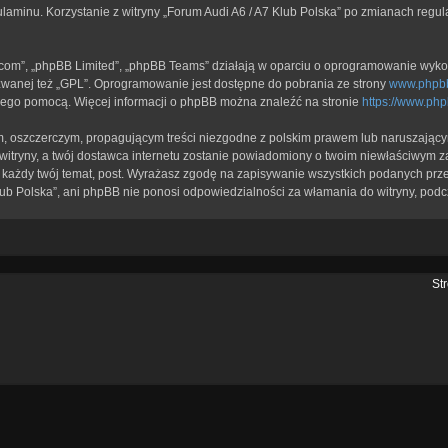
ulaminu. Korzystanie z witryny „Forum Audi A6 / A7 Klub Polska” po zmianach regu
b.com”, „phpBB Limited”, „phpBB Teams” działają w oparciu o oprogramowanie wykor
zwanej też „GPL”. Oprogramowanie jest dostępne do pobrania ze strony
www.phpb
a jego pomocą. Więcej informacji o phpBB można znaleźć na stronie
https://www.ph
, oszczerczym, propagującym treści niezgodne z polskim prawem lub naruszającym
itryny, a twój dostawca internetu zostanie powiadomiony o twoim niewłaściwym z
każdy twój temat, post. Wyrażasz zgodę na zapisywanie wszystkich podanych przez
lub Polska”, ani phpBB nie ponosi odpowiedzialności za włamania do witryny, podc
St