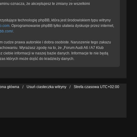
laminu oznacza, że akceptujesz te zmiany ze wszelkimi
zystujące technologię phpBB, która jest środowiskiem typu witryny
b.com
. Oprogramowanie phpBB tylko ułatwia dyskusje przez internet,
pbb.com/
.
 cudze prawa autorskie i dobra osobiste. Naruszenie tego zakazu
achowaniu. Wyrażasz zgodę na to, że „Forum Audi A6 / A7 Klub
 ciebie informacji w naszej bazie danych. Informacje te nie będą
zas których może dojść do kradzieży danych.
rona główna
Usuń ciasteczka witryny
Strefa czasowa
UTC+02:00