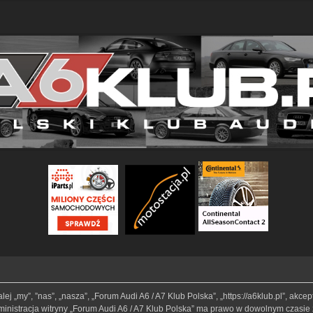
lej „my”, ”nas”, „nasza”, „Forum Audi A6 / A7 Klub Polska”, „https://a6klub.pl”, akc
Administracja witryny „Forum Audi A6 / A7 Klub Polska” ma prawo w dowolnym czasie