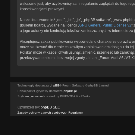
wskazane jest, aby użytkownicy sami regularnie zaglądali do tego reg
konsekwencjami prawnymi.
Nasze fora zwane też „one”, „ich”, „je”, „phpBB software”, „www.phpb
(bulletin board), wydane na licencji „
GNU General Public License v2
” 
a jego autorzy nie kontrolują tekstów zamieszczanych w internecie z
Akceptujesz zakaz publikowania wypowiedzi o charakterze obraźliwym
może skutkować dla ciebie całkowitym zablokowaniem dostępu do tej w
Polska” może w każdej chwili usunąć, zmienić, przenieść lub zamknąć 
przekazywane nikomu bez twojej zgody, ale ani „Forum Audi A6 / A7 K
Technologię dostarcza
phpBB
® Forum Software © phpBB Limited
Polski pakiet językowy dostarcza
phpBB.pl
Style
we_universal
created by INVENTEA & v12mike
Optimized by:
phpBB SEO
Zasady ochrony danych osobowych
Regulamin