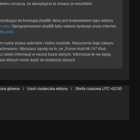
laminu oznacza, że akceptujesz te zmiany ze wszelkimi
zystujące technologię phpBB, która jest środowiskiem typu witryny
b.com
. Oprogramowanie phpBB tylko ułatwia dyskusje przez internet,
pbb.com/
.
 cudze prawa autorskie i dobra osobiste. Naruszenie tego zakazu
achowaniu. Wyrażasz zgodę na to, że „Forum Audi A6 / A7 Klub
 ciebie informacji w naszej bazie danych. Informacje te nie będą
zas których może dojść do kradzieży danych.
rona główna
Usuń ciasteczka witryny
Strefa czasowa
UTC+02:00