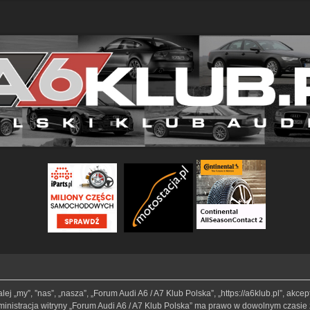
lej „my”, ”nas”, „nasza”, „Forum Audi A6 / A7 Klub Polska”, „https://a6klub.pl”, akc
Administracja witryny „Forum Audi A6 / A7 Klub Polska” ma prawo w dowolnym czasie