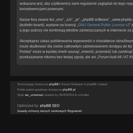
wskazane jest, aby użytkownicy sami regularnie zaglądali do tego reg
konsekwencjami prawnymi.
Nasze fora zwane też „one”, „ich”, „je”, „phpBB software”, „www.phpb
(bulletin board), wydane na licencji „
GNU General Public License v2
” 
a jego autorzy nie kontrolują tekstów zamieszczanych w internecie z
Akceptujesz zakaz publikowania wypowiedzi o charakterze obraźliwym
może skutkować dla ciebie całkowitym zablokowaniem dostępu do tej w
Polska” może w każdej chwili usunąć, zmienić, przenieść lub zamknąć 
przekazywane nikomu bez twojej zgody, ale ani „Forum Audi A6 / A7 K
Technologię dostarcza
phpBB
® Forum Software © phpBB Limited
Polski pakiet językowy dostarcza
phpBB.pl
Style
we_universal
created by INVENTEA & v12mike
Optimized by:
phpBB SEO
Zasady ochrony danych osobowych
Regulamin