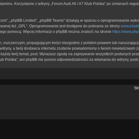
ulaminu. Korzystanie z witryny „Forum Audi A6 / A7 Klub Polska” po zmianach regu
b.com”, „phpBB Limited”, „phpBB Teams” działają w oparciu o oprogramowanie wykor
zwanej też „GPL”. Oprogramowanie jest dostępne do pobrania ze strony
www.phpb
a jego pomocą. Więcej informacji o phpBB można znaleźć na stronie
https://www.ph
, oszczerczym, propagującym treści niezgodne z polskim prawem lub naruszającym
itryny, a twój dostawca internetu zostanie powiadomiony o twoim niewłaściwym z
każdy twój temat, post. Wyrażasz zgodę na zapisywanie wszystkich podanych przez
lub Polska”, ani phpBB nie ponosi odpowiedzialności za włamania do witryny, podc
St