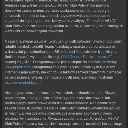
akceptujesz, opuść to miejsce, naciskając przycisk „Nie akceptuję”.
Administracja witryny „Forum Audi A6 / A7 Klub Polska” ma prawo w
dowolnym czasie zmienić poniższe postanowienia, informując cię o
zmianach, niemniej wskazane jest, aby użytkownicy sami regularnie
zaglądali do tego regulaminu. Korzystanie z witryny „Forum Audi A6 / A7
Klub Polska” po zmianach regulaminu oznacza, że akceptujesz te zmiany ze
wszelkimi konsekwencjami prawnymi.
Nasze fora zwane też „one”, „ich”, „je”, „phpBB software”, „www.phpbb.com”,
„phpBB Limited”, „phpBB Teams” działają w oparciu o oprogramowanie
wykorzystujące technologię phpBB, która jest środowiskiem typu witryny
(bulletin board), wydane na licencji „
GNU General Public License v2
”
zwanej też „GPL”. Oprogramowanie jest dostępne do pobrania ze strony
www.phpbb.com
. Oprogramowanie phpBB tylko ułatwia dyskusje przez
internet, a jego autorzy nie kontrolują tekstów zamieszczanych w internecie
za jego pomocą. Więcej informacji o phpBB można znaleźć na stronie
https://www.phpbb.com/
.
Akceptujesz zakaz publikowania wypowiedzi o charakterze obraźliwym,
oszczerczym, propagującym treści niezgodne z polskim prawem lub
naruszającym cudze prawa autorskie i dobra osobiste. Naruszenie tego
zakazu może skutkować dla ciebie całkowitym zablokowaniem dostępu do
tej witryny, a twój dostawca internetu zostanie powiadomiony o twoim
niewłaściwym zachowaniu. Wyrażasz zgodę na to, że „Forum Audi A6 / A7
Klub Polska” może w każdej chwili usunąć, zmienić, przenieść lub zamknąć