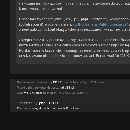
wskazane jest, aby użytkownicy sami regularnie zaglądali do tego reg
konsekwencjami prawnymi.
Nasze fora zwane też „one”, „ich”, „je”, „phpBB software”, „www.phpb
(bulletin board), wydane na licencji „
GNU General Public License v2
” 
a jego autorzy nie kontrolują tekstów zamieszczanych w internecie z
Akceptujesz zakaz publikowania wypowiedzi o charakterze obraźliwym
może skutkować dla ciebie całkowitym zablokowaniem dostępu do tej w
Polska” może w każdej chwili usunąć, zmienić, przenieść lub zamknąć 
przekazywane nikomu bez twojej zgody, ale ani „Forum Audi A6 / A7 K
Technologię dostarcza
phpBB
® Forum Software © phpBB Limited
Polski pakiet językowy dostarcza
phpBB.pl
Style
we_universal
created by INVENTEA & v12mike
Optimized by:
phpBB SEO
Zasady ochrony danych osobowych
Regulamin