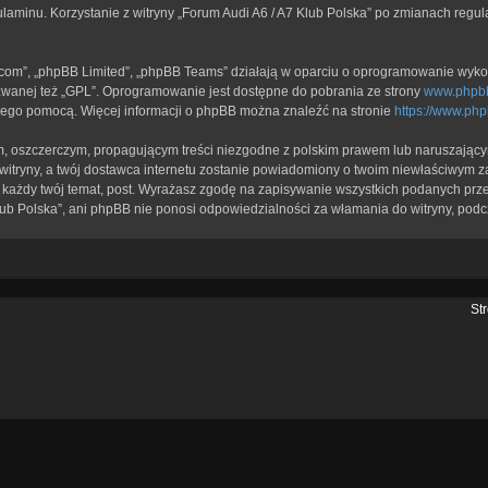
ulaminu. Korzystanie z witryny „Forum Audi A6 / A7 Klub Polska” po zmianach regu
b.com”, „phpBB Limited”, „phpBB Teams” działają w oparciu o oprogramowanie wykor
zwanej też „GPL”. Oprogramowanie jest dostępne do pobrania ze strony
www.phpb
a jego pomocą. Więcej informacji o phpBB można znaleźć na stronie
https://www.ph
, oszczerczym, propagującym treści niezgodne z polskim prawem lub naruszającym
itryny, a twój dostawca internetu zostanie powiadomiony o twoim niewłaściwym z
każdy twój temat, post. Wyrażasz zgodę na zapisywanie wszystkich podanych przez
lub Polska”, ani phpBB nie ponosi odpowiedzialności za włamania do witryny, podc
St