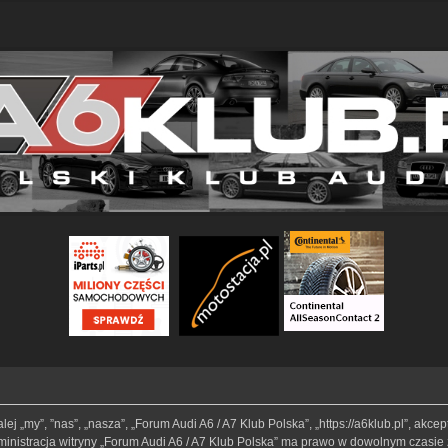
lej „my”, ”nas”, „nasza”, „Forum Audi A6 / A7 Klub Polska”, „https://a6klub.pl”, akc
Administracja witryny „Forum Audi A6 / A7 Klub Polska” ma prawo w dowolnym czasie