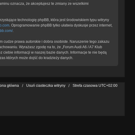
laminu oznacza, że akceptujesz te zmiany ze wszelkimi
zystujące technologię phpBB, która jest środowiskiem typu witryny
b.com
. Oprogramowanie phpBB tylko ułatwia dyskusje przez internet,
pbb.com/
.
 cudze prawa autorskie i dobra osobiste. Naruszenie tego zakazu
achowaniu. Wyrażasz zgodę na to, że „Forum Audi A6 / A7 Klub
 ciebie informacji w naszej bazie danych. Informacje te nie będą
zas których może dojść do kradzieży danych.
rona główna
Usuń ciasteczka witryny
Strefa czasowa
UTC+02:00