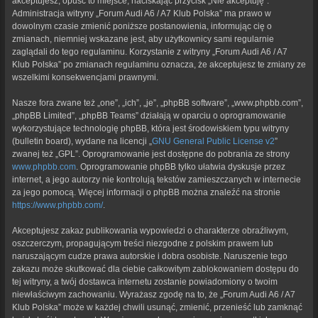
akceptujesz, opuść to miejsce, naciskając przycisk „Nie akceptuję”.
Administracja witryny „Forum Audi A6 / A7 Klub Polska” ma prawo w
dowolnym czasie zmienić poniższe postanowienia, informując cię o
zmianach, niemniej wskazane jest, aby użytkownicy sami regularnie
zaglądali do tego regulaminu. Korzystanie z witryny „Forum Audi A6 / A7
Klub Polska” po zmianach regulaminu oznacza, że akceptujesz te zmiany ze
wszelkimi konsekwencjami prawnymi.
Nasze fora zwane też „one”, „ich”, „je”, „phpBB software”, „www.phpbb.com”,
„phpBB Limited”, „phpBB Teams” działają w oparciu o oprogramowanie
wykorzystujące technologię phpBB, która jest środowiskiem typu witryny
(bulletin board), wydane na licencji „
GNU General Public License v2
”
zwanej też „GPL”. Oprogramowanie jest dostępne do pobrania ze strony
www.phpbb.com
. Oprogramowanie phpBB tylko ułatwia dyskusje przez
internet, a jego autorzy nie kontrolują tekstów zamieszczanych w internecie
za jego pomocą. Więcej informacji o phpBB można znaleźć na stronie
https://www.phpbb.com/
.
Akceptujesz zakaz publikowania wypowiedzi o charakterze obraźliwym,
oszczerczym, propagującym treści niezgodne z polskim prawem lub
naruszającym cudze prawa autorskie i dobra osobiste. Naruszenie tego
zakazu może skutkować dla ciebie całkowitym zablokowaniem dostępu do
tej witryny, a twój dostawca internetu zostanie powiadomiony o twoim
niewłaściwym zachowaniu. Wyrażasz zgodę na to, że „Forum Audi A6 / A7
Klub Polska” może w każdej chwili usunąć, zmienić, przenieść lub zamknąć