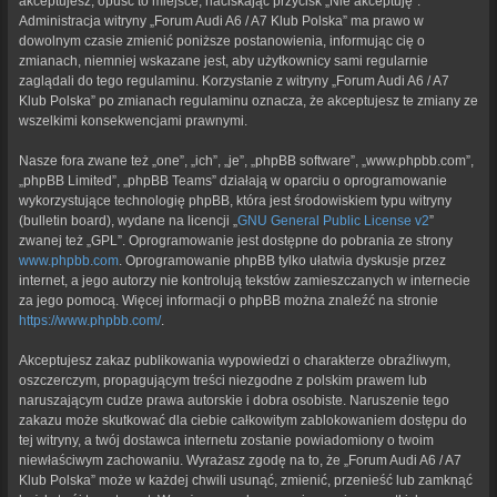
akceptujesz, opuść to miejsce, naciskając przycisk „Nie akceptuję”.
Administracja witryny „Forum Audi A6 / A7 Klub Polska” ma prawo w
dowolnym czasie zmienić poniższe postanowienia, informując cię o
zmianach, niemniej wskazane jest, aby użytkownicy sami regularnie
zaglądali do tego regulaminu. Korzystanie z witryny „Forum Audi A6 / A7
Klub Polska” po zmianach regulaminu oznacza, że akceptujesz te zmiany ze
wszelkimi konsekwencjami prawnymi.
Nasze fora zwane też „one”, „ich”, „je”, „phpBB software”, „www.phpbb.com”,
„phpBB Limited”, „phpBB Teams” działają w oparciu o oprogramowanie
wykorzystujące technologię phpBB, która jest środowiskiem typu witryny
(bulletin board), wydane na licencji „
GNU General Public License v2
”
zwanej też „GPL”. Oprogramowanie jest dostępne do pobrania ze strony
www.phpbb.com
. Oprogramowanie phpBB tylko ułatwia dyskusje przez
internet, a jego autorzy nie kontrolują tekstów zamieszczanych w internecie
za jego pomocą. Więcej informacji o phpBB można znaleźć na stronie
https://www.phpbb.com/
.
Akceptujesz zakaz publikowania wypowiedzi o charakterze obraźliwym,
oszczerczym, propagującym treści niezgodne z polskim prawem lub
naruszającym cudze prawa autorskie i dobra osobiste. Naruszenie tego
zakazu może skutkować dla ciebie całkowitym zablokowaniem dostępu do
tej witryny, a twój dostawca internetu zostanie powiadomiony o twoim
niewłaściwym zachowaniu. Wyrażasz zgodę na to, że „Forum Audi A6 / A7
Klub Polska” może w każdej chwili usunąć, zmienić, przenieść lub zamknąć