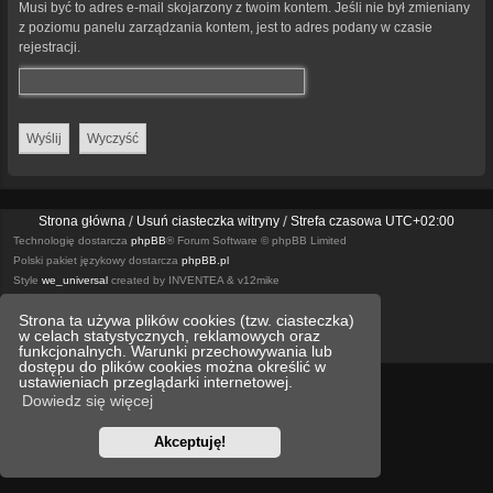
Musi być to adres e-mail skojarzony z twoim kontem. Jeśli nie był zmieniany
z poziomu panelu zarządzania kontem, jest to adres podany w czasie
rejestracji.
Strona główna
Usuń ciasteczka witryny
Strefa czasowa
UTC+02:00
Technologię dostarcza
phpBB
® Forum Software © phpBB Limited
Polski pakiet językowy dostarcza
phpBB.pl
Style
we_universal
created by INVENTEA & v12mike
Strona ta używa plików cookies (tzw. ciasteczka)
Optimized by:
phpBB SEO
w celach statystycznych, reklamowych oraz
Zasady ochrony danych osobowych
Regulamin
funkcjonalnych. Warunki przechowywania lub
dostępu do plików cookies można określić w
ustawieniach przeglądarki internetowej.
Dowiedz się więcej
Akceptuję!