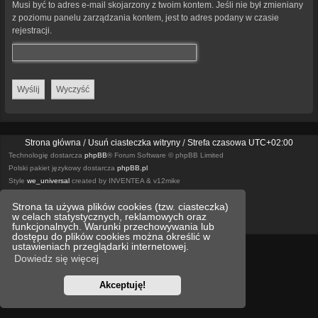
Musi być to adres e-mail skojarzony z twoim kontem. Jeśli nie był zmieniany
z poziomu panelu zarządzania kontem, jest to adres podany w czasie
rejestracji.
Strona główna
Usuń ciasteczka witryny
Strefa czasowa
UTC+02:00
Technologię dostarcza
phpBB
® Forum Software © phpBB Limited
Polski pakiet językowy dostarcza
phpBB.pl
Style
we_universal
created by INVENTEA & v12mike
Strona ta używa plików cookies (tzw. ciasteczka)
Optimized by:
phpBB SEO
w celach statystycznych, reklamowych oraz
Zasady ochrony danych osobowych
Regulamin
funkcjonalnych. Warunki przechowywania lub
dostępu do plików cookies można określić w
ustawieniach przeglądarki internetowej.
Dowiedz się więcej
Akceptuję!