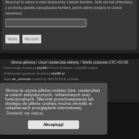
Musi być to adres e-mail skojarzony z twoim kontem. Jeśli nie był zmieniany
z poziomu panelu zarządzania kontem, jest to adres podany w czasie
rejestracji.
Strona główna
Usuń ciasteczka witryny
Strefa czasowa
UTC+02:00
Technologię dostarcza
phpBB
® Forum Software © phpBB Limited
Polski pakiet językowy dostarcza
phpBB.pl
Style
we_universal
created by INVENTEA & v12mike
Strona ta używa plików cookies (tzw. ciasteczka)
Optimized by:
phpBB SEO
w celach statystycznych, reklamowych oraz
Zasady ochrony danych osobowych
Regulamin
funkcjonalnych. Warunki przechowywania lub
dostępu do plików cookies można określić w
ustawieniach przeglądarki internetowej.
Dowiedz się więcej
Akceptuję!