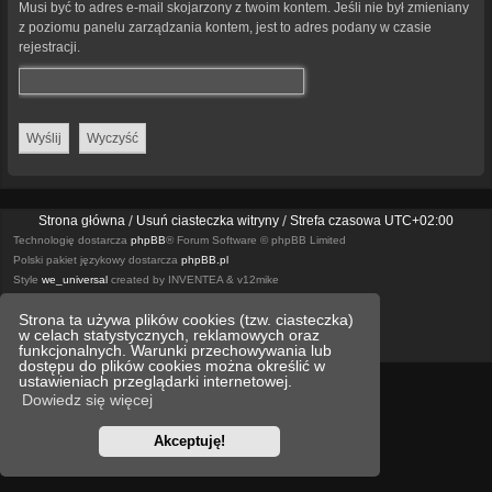
Musi być to adres e-mail skojarzony z twoim kontem. Jeśli nie był zmieniany
z poziomu panelu zarządzania kontem, jest to adres podany w czasie
rejestracji.
Strona główna
Usuń ciasteczka witryny
Strefa czasowa
UTC+02:00
Technologię dostarcza
phpBB
® Forum Software © phpBB Limited
Polski pakiet językowy dostarcza
phpBB.pl
Style
we_universal
created by INVENTEA & v12mike
Strona ta używa plików cookies (tzw. ciasteczka)
Optimized by:
phpBB SEO
w celach statystycznych, reklamowych oraz
Zasady ochrony danych osobowych
Regulamin
funkcjonalnych. Warunki przechowywania lub
dostępu do plików cookies można określić w
ustawieniach przeglądarki internetowej.
Dowiedz się więcej
Akceptuję!