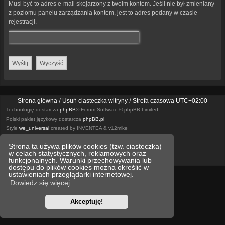
Musi być to adres e-mail skojarzony z twoim kontem. Jeśli nie był zmieniany
z poziomu panelu zarządzania kontem, jest to adres podany w czasie
rejestracji.
Strona główna
Usuń ciasteczka witryny
Strefa czasowa
UTC+02:00
Technologię dostarcza
phpBB
® Forum Software © phpBB Limited
Polski pakiet językowy dostarcza
phpBB.pl
Style
we_universal
created by INVENTEA & v12mike
Strona ta używa plików cookies (tzw. ciasteczka)
Optimized by:
phpBB SEO
w celach statystycznych, reklamowych oraz
Zasady ochrony danych osobowych
Regulamin
funkcjonalnych. Warunki przechowywania lub
dostępu do plików cookies można określić w
ustawieniach przeglądarki internetowej.
Dowiedz się więcej
Akceptuję!