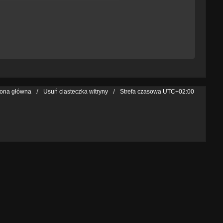
rona główna
Usuń ciasteczka witryny
Strefa czasowa
UTC+02:00