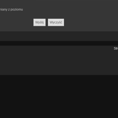
eniany z poziomu
St