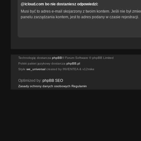
@icloud.com bo nie dostaniesz odpowiedzi:
Musi być to adres e-mail skojarzony z twoim kontem. Jeśli nie był zmi
panelu zarządzania kontem, jest to adres podany w czasie rejestracji.
Technologię dostarcza
phpBB
® Forum Software © phpBB Limited
Polski pakiet językowy dostarcza
phpBB.pl
Style
we_universal
created by INVENTEA & v12mike
Optimized by:
phpBB SEO
Zasady ochrony danych osobowych
Regulamin