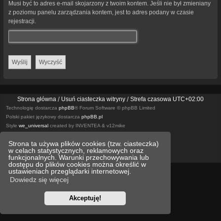
Musi być to adres e-mail skojarzony z twoim kontem. Jeśli nie był zmieniany
z poziomu panelu zarządzania kontem, jest to adres podany w czasie
rejestracji.
Strona główna
Usuń ciasteczka witryny
Strefa czasowa
UTC+02:00
Technologię dostarcza
phpBB
® Forum Software © phpBB Limited
Polski pakiet językowy dostarcza
phpBB.pl
Style
we_universal
created by INVENTEA & v12mike
Strona ta używa plików cookies (tzw. ciasteczka)
Optimized by:
phpBB SEO
w celach statystycznych, reklamowych oraz
Zasady ochrony danych osobowych
Regulamin
funkcjonalnych. Warunki przechowywania lub
dostępu do plików cookies można określić w
ustawieniach przeglądarki internetowej.
Dowiedz się więcej
Akceptuję!