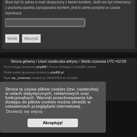
Musi być to adres e-mail skojarzony z twoim kontem. Jeśli nie był zmieniany
z poziomu panelu zarządzania kontem, jest to adres podany w czasie
rejestracji.
Strona główna
Usuń ciasteczka witryny
Strefa czasowa
UTC+02:00
Technologię dostarcza
phpBB
® Forum Software © phpBB Limited
Polski pakiet językowy dostarcza
phpBB.pl
Style
we_universal
created by INVENTEA & v12mike
Strona ta używa plików cookies (tzw. ciasteczka)
Optimized by:
phpBB SEO
w celach statystycznych, reklamowych oraz
Zasady ochrony danych osobowych
Regulamin
funkcjonalnych. Warunki przechowywania lub
dostępu do plików cookies można określić w
ustawieniach przeglądarki internetowej.
Dowiedz się więcej
Akceptuję!