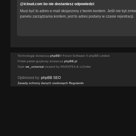
@icloud.com bo nie dostaniesz odpowiedzi:
Musi być to adres e-mail skojarzony z twoim kontem. Jeśli nie był zmi
panelu zarządzania kontem, jest to adres podany w czasie rejestracji.
Technologię dostarcza
phpBB
® Forum Software © phpBB Limited
Polski pakiet językowy dostarcza
phpBB.pl
Style
we_universal
created by INVENTEA & v12mike
Optimized by:
phpBB SEO
Zasady ochrony danych osobowych
Regulamin