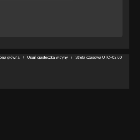
rona główna
Usuń ciasteczka witryny
Strefa czasowa
UTC+02:00