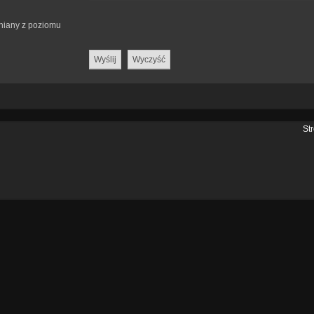
eniany z poziomu
St