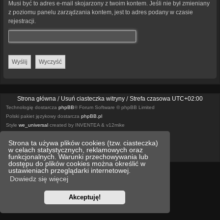
Musi być to adres e-mail skojarzony z twoim kontem. Jeśli nie był zmieniany
z poziomu panelu zarządzania kontem, jest to adres podany w czasie
rejestracji.
Strona główna
Usuń ciasteczka witryny
Strefa czasowa
UTC+02:00
Technologię dostarcza
phpBB
® Forum Software © phpBB Limited
Polski pakiet językowy dostarcza
phpBB.pl
Style
we_universal
created by INVENTEA & v12mike
Strona ta używa plików cookies (tzw. ciasteczka)
Optimized by:
phpBB SEO
w celach statystycznych, reklamowych oraz
Zasady ochrony danych osobowych
Regulamin
funkcjonalnych. Warunki przechowywania lub
dostępu do plików cookies można określić w
ustawieniach przeglądarki internetowej.
Dowiedz się więcej
Akceptuję!