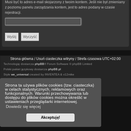
Musi być to adres e-mail skojarzony z twoim kontem. Jeśli nie był zmieniany
z poziomu panelu zarządzania kontem, jest to adres podany w czasie
rejestracji.
Strona główna
Usuń ciasteczka witryny
Strefa czasowa
UTC+02:00
Technologię dostarcza
phpBB
® Forum Software © phpBB Limited
Polski pakiet językowy dostarcza
phpBB.pl
Style
we_universal
created by INVENTEA & v12mike
Strona ta używa plików cookies (tzw. ciasteczka)
Optimized by:
phpBB SEO
w celach statystycznych, reklamowych oraz
Zasady ochrony danych osobowych
Regulamin
funkcjonalnych. Warunki przechowywania lub
dostępu do plików cookies można określić w
ustawieniach przeglądarki internetowej.
Dowiedz się więcej
Akceptuję!