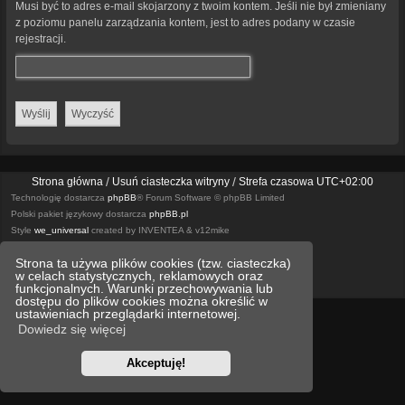
Musi być to adres e-mail skojarzony z twoim kontem. Jeśli nie był zmieniany
z poziomu panelu zarządzania kontem, jest to adres podany w czasie
rejestracji.
Strona główna
Usuń ciasteczka witryny
Strefa czasowa
UTC+02:00
Technologię dostarcza
phpBB
® Forum Software © phpBB Limited
Polski pakiet językowy dostarcza
phpBB.pl
Style
we_universal
created by INVENTEA & v12mike
Strona ta używa plików cookies (tzw. ciasteczka)
Optimized by:
phpBB SEO
w celach statystycznych, reklamowych oraz
Zasady ochrony danych osobowych
Regulamin
funkcjonalnych. Warunki przechowywania lub
dostępu do plików cookies można określić w
ustawieniach przeglądarki internetowej.
Dowiedz się więcej
Akceptuję!