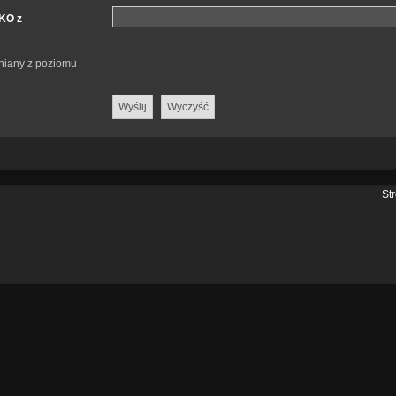
LKO z
eniany z poziomu
St