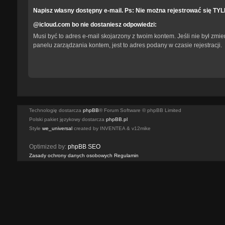
Napisz własny dostępny e-mail. Ps: Nie można rejestrować się TY
@icloud.com bo nie dostaniesz odpowiedzi:
Musi być to adres e-mail skojarzony z twoim kontem. Jeśli nie był zmi
panelu zarządzania kontem, jest to adres podany w czasie rejestracji.
Technologię dostarcza
phpBB
® Forum Software © phpBB Limited
Polski pakiet językowy dostarcza
phpBB.pl
Style
we_universal
created by INVENTEA & v12mike
Optimized by:
phpBB SEO
Zasady ochrony danych osobowych
Regulamin