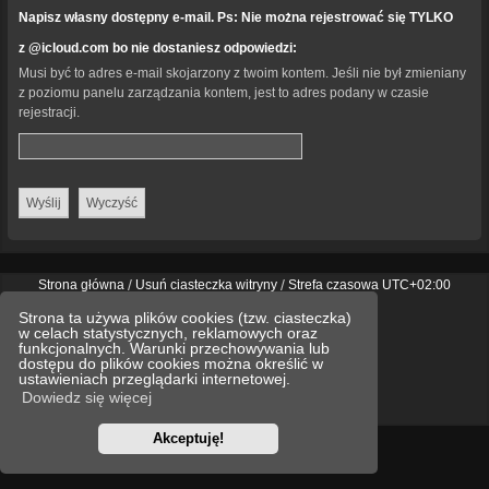
Napisz własny dostępny e-mail. Ps: Nie można rejestrować się TYLKO
z @icloud.com bo nie dostaniesz odpowiedzi:
Musi być to adres e-mail skojarzony z twoim kontem. Jeśli nie był zmieniany
z poziomu panelu zarządzania kontem, jest to adres podany w czasie
rejestracji.
Strona główna
Usuń ciasteczka witryny
Strefa czasowa
UTC+02:00
Technologię dostarcza
phpBB
® Forum Software © phpBB Limited
Strona ta używa plików cookies (tzw. ciasteczka)
Polski pakiet językowy dostarcza
phpBB.pl
w celach statystycznych, reklamowych oraz
Style
we_universal
created by INVENTEA & v12mike
funkcjonalnych. Warunki przechowywania lub
dostępu do plików cookies można określić w
ustawieniach przeglądarki internetowej.
Optimized by:
phpBB SEO
Dowiedz się więcej
Zasady ochrony danych osobowych
Regulamin
Akceptuję!