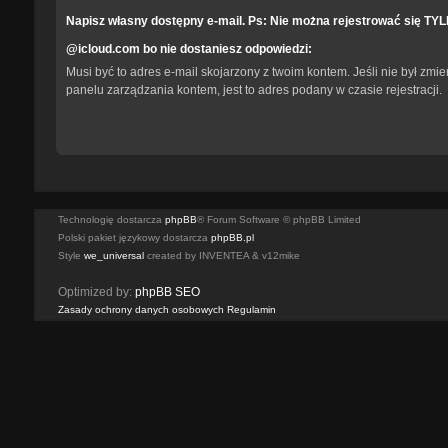
Napisz własny dostępny e-mail. Ps: Nie można rejestrować się TY
@icloud.com bo nie dostaniesz odpowiedzi:
Musi być to adres e-mail skojarzony z twoim kontem. Jeśli nie był zmi
panelu zarządzania kontem, jest to adres podany w czasie rejestracji.
Technologię dostarcza
phpBB
® Forum Software © phpBB Limited
Polski pakiet językowy dostarcza
phpBB.pl
Style
we_universal
created by INVENTEA & v12mike
Optimized by:
phpBB SEO
Zasady ochrony danych osobowych
Regulamin