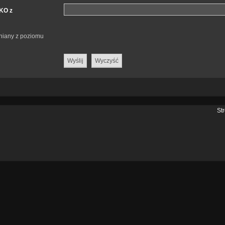
LKO z
eniany z poziomu
St