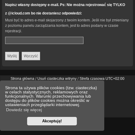
Napisz własny dostępny e-mail. Ps: Nie można rejestrować się TYLKO
z @icloud.com bo nie dostaniesz odpowiedzi:
Musi być to adres e-mail skojarzony z twoim kontem. Jeśli nie był zmieniany
z poziomu panelu zarządzania kontem, jest to adres podany w czasie
rejestracji.
Strona główna
Usuń ciasteczka witryny
Strefa czasowa
UTC+02:00
Technologię dostarcza
phpBB
® Forum Software © phpBB Limited
Strona ta używa plików cookies (tzw. ciasteczka)
Polski pakiet językowy dostarcza
phpBB.pl
w celach statystycznych, reklamowych oraz
Style
we_universal
created by INVENTEA & v12mike
funkcjonalnych. Warunki przechowywania lub
dostępu do plików cookies można określić w
ustawieniach przeglądarki internetowej.
Optimized by:
phpBB SEO
Dowiedz się więcej
Zasady ochrony danych osobowych
Regulamin
Akceptuję!