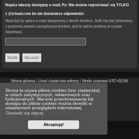
Napisz własny dostępny e-mail. Ps: Nie można rejestrować się TYLKO
z @icloud.com bo nie dostaniesz odpowiedzi:
Musi być to adres e-mail skojarzony z twoim kontem. Jeśli nie był zmieniany
z poziomu panelu zarządzania kontem, jest to adres podany w czasie
rejestracji.
Strona główna
Usuń ciasteczka witryny
Strefa czasowa
UTC+02:00
Technologię dostarcza
phpBB
® Forum Software © phpBB Limited
Strona ta używa plików cookies (tzw. ciasteczka)
Polski pakiet językowy dostarcza
phpBB.pl
w celach statystycznych, reklamowych oraz
Style
we_universal
created by INVENTEA & v12mike
funkcjonalnych. Warunki przechowywania lub
dostępu do plików cookies można określić w
ustawieniach przeglądarki internetowej.
Optimized by:
phpBB SEO
Dowiedz się więcej
Zasady ochrony danych osobowych
Regulamin
Akceptuję!